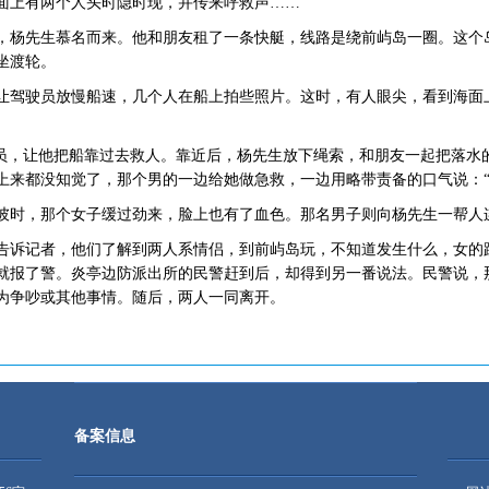
面上有两个人头时隐时现，并传来呼救声……
，杨先生慕名而来。他和朋友租了一条快艇，线路是绕前屿岛一圈。这个
坐渡轮。
让驾驶员放慢船速，几个人在船上拍些照片。这时，有人眼尖，看到海面
驶员，让他把船靠过去救人。靠近后，杨先生放下绳索，和朋友一起把落水
拉上来都没知觉了，那个男的一边给她做急救，一边用略带责备的口气说：“
彼时，那个女子缓过劲来，脸上也有了血色。那名男子则向杨先生一帮人
告诉记者，他们了解到两人系情侣，到前屿岛玩，不知道发生什么，女的
就报了警。炎亭边防派出所的民警赶到后，却得到另一番说法。民警说，
为争吵或其他事情。随后，两人一同离开。
备案信息