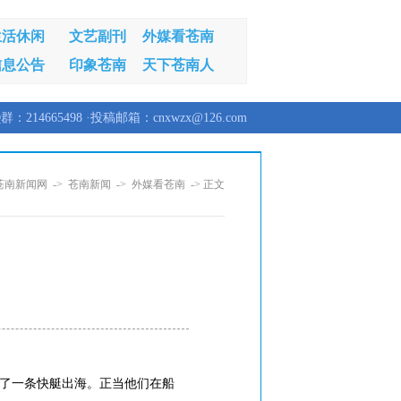
生活休闲
文艺副刊
外媒看苍南
信息公告
印象苍南
天下苍南人
群：214665498 ·投稿邮箱：cnxwzx@126.com
苍南新闻网
->
苍南新闻
->
外媒看苍南
-> 正文
租了一条快艇出海。正当他们在船