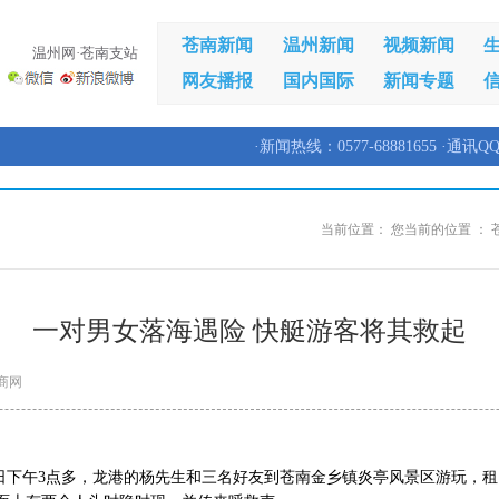
苍南新闻
温州新闻
视频新闻
温州网·苍南支站
网友播报
国内国际
新闻专题
·新闻热线：0577-68881655 ·通讯QQ
当前位置：
您当前的位置 ：
一对男女落海遇险 快艇游客将其救起
商网
6日下午3点多，龙港的杨先生和三名好友到苍南金乡镇炎亭风景区游玩，