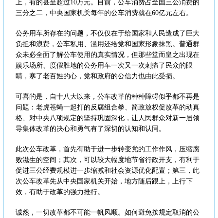
上，有的甚至超过10万元。目前，公车消费占全国三公消费的
三分之二，中央国家机关每年的公车消费就在60亿元左右。
公务用车所存在的问题，不仅仅在于给国家和人民造成了巨大
负担和浪费，公车私用、滥用还给党和国家形象抹黑。普通群
众未必全面了解公车使用的真实情况，但那些堂而皇之出现在
娱乐场所、度假胜地的公务用车一次又一次刺痛了民众的眼
睛，寒了老百姓的心，党和政府的公信力也由此受损。
可喜的是，自十八大以来，公车改革的种种障碍似乎都不再是
问题：老虎苍蝇一起打的反腐组合拳、简政放权促改革的动真
格、对中央八项规定的坚持巩固深化，让人民群众对新一届领
导集体改革的决心和勇气有了深切的认知和认同。
此次公车改革，首先有助于进一步转变党的工作作风，压缩腐
败滋生的空间；其次，可以较大幅度地节省行政开支，有利于
促进三公经费规模进一步缩减和社会资源优化配置；第三，此
次公车改革先从中央国家机关开始，地方随后跟上，上行下
效，有助于改革的强力推行。
诚然，一切改革都不可能一帆风顺。如何避免按规定取消的公