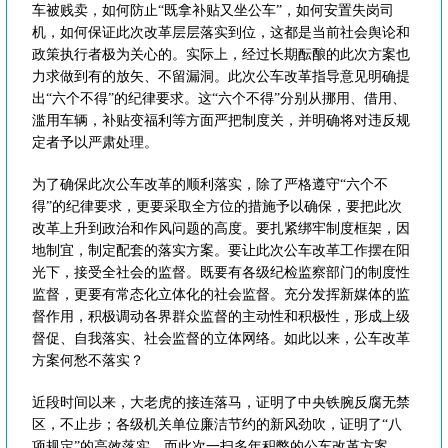
车被贱卖，如何防止“既拿补贴又坐公车”，如何安置失岗司
机，如何保证此次改革层层落实到位，这都是当前社会舆论和
政策执行者极为关心的。实际上，经过长期酝酿的此次方案也
力求做到有的放矢、不留漏洞。此次公车改革指导意见明确提
出“六个不得”的纪律要求。这“六个不得”分别从挪用、借用、
滥用车辆，补贴变福利等方面严把制度关，并明确将对违反规
定者予以严肃处理。
为了确保此次公车改革的顺利落实，除了严格遵守“六个不
得”的纪律要求，更要采取全方位的措施予以确保，要把此次
改革上升到政治和作风问题的高度。要扎紧绑牢制度框架，因
地制宜，制定配套的落实方案。要让此次公车改革工作摆在阳
光下，接受全社会的监督。既要有各级纪检监察部门的制度性
监督，更要有常态化立体化的社会监督。充分发挥新媒体的监
督作用，积极调动各界群众监督的主动性和积极性，形成上级
督促、自我落实、社会监督的立体网络。如此以来，公车改革
方案何愁不落实？
近段时间以来，大老虎的接连落马，证明了中央铁腕反腐无禁
区，不止步；各级机关单位廉洁节约的新风劲吹，证明了“八
项规定”的高效落实。而此次一扫多年积弊的公车改革方案，