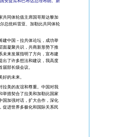
席国安提瓜和巴布达总理布朗。新
国家共同体轮值主席国哥斯达黎加
多尔总统科雷亚、加勒比共同体轮
筹建中国－拉共体论坛，成功举
层面凝聚共识，共商新形势下推
系未来发展指明了方向，宣布建
提出了许多想法和建议，我高度
首届部长级会议。
美好的未来。
对拉美的友谊和尊重。中国对我
和举措契合了拉美和加勒比国家
中国加强对话，扩大合作，深化
，促进世界多极化和国际关系民