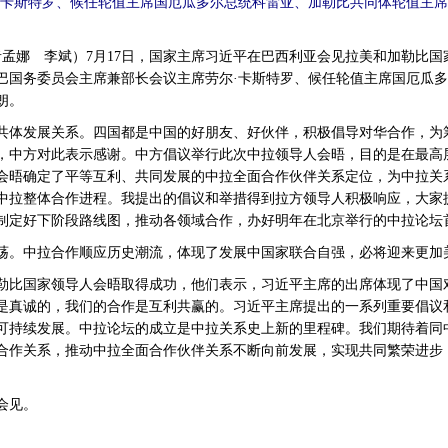
·卡斯特罗、候任轮值主席国厄瓜多尔总统科雷亚、加勒比共同体轮值主
者孟娜 李斌）7月17日，国家主席习近平在巴西利亚会见拉美和加勒比
巴国务委员会主席兼部长会议主席劳尔·卡斯特罗、候任轮值主席国厄瓜
朗。
共体发展关系。四国都是中国的好朋友、好伙伴，积极倡导对华合作，为
，中方对此表示感谢。中方倡议举行此次中拉领导人会晤，目的是在最高
会晤确定了平等互利、共同发展的中拉全面合作伙伴关系定位，为中拉关
中拉整体合作进程。我提出的倡议和举措得到拉方领导人积极响应，大家
制定好下阶段路线图，推动各领域合作，办好明年在北京举行的中拉论坛
荡。中拉合作顺应历史潮流，体现了发展中国家联合自强，必将迎来更加
勒比国家领导人会晤取得成功，他们表示，习近平主席的出席体现了中国
是真诚的，我们的合作是互利共赢的。习近平主席提出的一系列重要倡议
可持续发展。中拉论坛的成立是中拉关系史上新的里程碑。我们期待着同
合作关系，推动中拉全面合作伙伴关系不断向前发展，实现共同繁荣进步
会见。