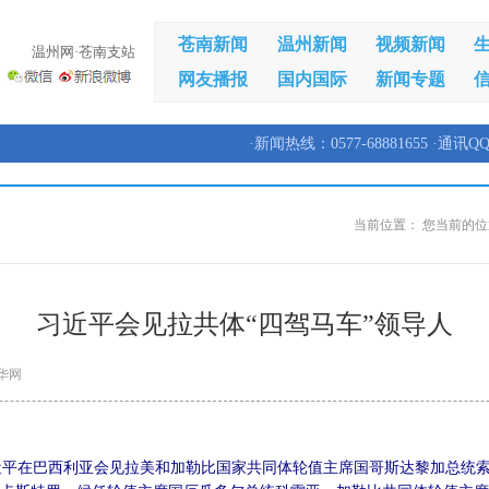
苍南新闻
温州新闻
视频新闻
温州网·苍南支站
网友播报
国内国际
新闻专题
·新闻热线：0577-68881655 ·通讯QQ
当前位置：
您当前的位
习近平会见拉共体“四驾马车”领导人
华网
习近平在巴西利亚会见拉美和加勒比国家共同体轮值主席国哥斯达黎加总统