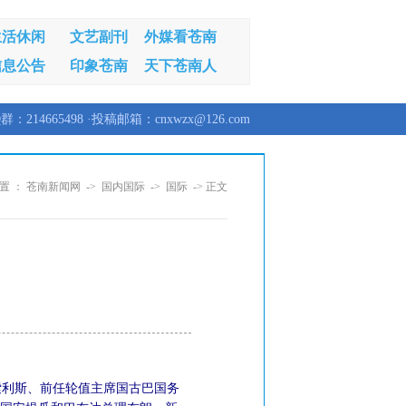
生活休闲
文艺副刊
外媒看苍南
信息公告
印象苍南
天下苍南人
群：214665498 ·投稿邮箱：cnxwzx@126.com
置 ：
苍南新闻网
->
国内国际
->
国际
-> 正文
索利斯、前任轮值主席国古巴国务