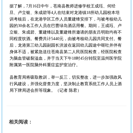
据了解，7月16日中午，苍南县教师进修学校王成珏、何经
旦、卢立银、朱成碧等4人在结束对龙港镇18所幼儿园校本培
训考核后，在龙港学区工作人员董建锋安排下，与被考核幼儿
园的30余名工作人员在巴曹绿岛酒店用餐。期间，王成珏、卢
立银、朱成碧、董建锋以及董建锋所邀请的朋友吕明助均有不
同程度饮酒。餐费共计5440元，由被考核幼儿园共同支付。餐
后，龙港第三幼儿园副园长洪波在返回幼儿园途中呕吐并伴有
身体不适，被紧急送往苍南县第二人民医院检查，经医院检查
为脑血管破裂溢血，并于当天下午18时45分转院至温州医学院
附属第一医院脑外科重症监护室治疗。
县教育局将吸取教训，举一反三，切实整改，进一步加强政风
行风建设，并强化督查力度，坚决制止教育系统工作人员上酒
局下牌局进会所等现象。（记者 陈君）
相关阅读：