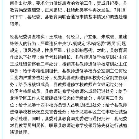
间作出批示，要求全力做好患者的救治工作，责成县纪委、县
教育局深查细查，正风肃纪，杜绝此类事件再次发生。7月18
日下午，县纪委、县教育局联合通报事情基本情况和调查处理
结果。
经县纪委调查核实：王成珏、何经旦、卢立银、朱成碧、董建
锋等人的行为，严重违反中央“八项规定”和省纪委“两局”问题
规定，顶风违规，性质严重，社会影响恶劣。对此，县教育局
作出以下处理：给予考核组组长、县教师进修学校培训处主任
王成珏留党察看二年处分，撤销其县教师进修学校培训处主任
职务；给予考核组副组长、县教师进修学校办公室副主任何经
旦党内严重警告处分，免去其县教师进修学校办公室副主任职
务；给予考核组成员、县教师进修学校教师卢立银记过处分；
给予考核组成员、县教师进修学校教师朱成碧记过处分；给予
龙港学区工作人员董建锋降低岗位等级处分，并调离工作岗
位；给予龙港十四中校办负责人吕明助记过处分；给予县教师
进修学校校长杨立先警告处分；给予龙港学区主任李敏仕诫勉
谈话处理。同时，县委对县教育局党委进行通报批评，县纪委
对县教育局副局长、联系县教师进修学校领导陈先葵进行诫勉
谈话处理。