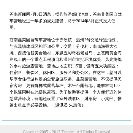
苍南新闻网7月8日消息：据县旅游部门消息，苍南韭菜园自驾
车营地经过一年多的规划建设，将于2014年8月正式投入使
用。
苍南韭菜园自驾车营地位于赤溪镇，温州2号交通绿道沿线，
与赤溪镇建成区相距10公里，交通十分便利；南临渔寮大沙
滩，西接信智美食渔村，东濒五彩奇石老君岛，是苍南黄金海
岸线上的一个重点工程项目和温州市首批环境优美、风光旖旎
的乡村旅游露营地。营地占地面积115亩，设有五大功能区：
住宿区、餐饮区、休闲区、服务区和办公区。在这里，您可以
尽享食住行游购娱的全套旅游乐趣。韭菜园营地，不仅提供民
宿客房，更有阶梯式露营草坪、木平台露营地，能够容纳120
个帐篷同时在此搭帐露宿。为了给游客提供一个方便舒适的休
憩露营环境，营地还设置了室外洗漱区、淋浴房、小卖部、帐
篷出租点等必要设施。（通讯员 朱惠伟）
Copyright2005 - 2012 Tencent. All Rights Reserved