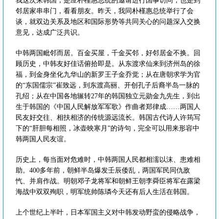
我这次来韩国，是应朴槿惠总统的邀请进行国事访问，也是到
邻居家串串门，看看朋友。昨天，我同朴槿惠总统举行了会
谈，就双边关系及地区和国际形势等共同关心的问题深入交换
意见，达成广泛共识。
中韩两国毗邻而居。百金买屋，千金买邻，好邻居金不换。回
顾历史，中韩友好佳话俯拾即是。从东渡求仙来到济州岛的徐
福，到金身坐化九华山的新罗王子金乔觉；从在唐朝求学为官
的“东国儒宗”崔致远，到东渡高丽、开创孔子后裔半岛一脉的
孔绍；从在中国各地辗转27年的韩国独立元勋金九先生，到出
生于韩国的《中国人民解放军军歌》作曲者郑律成……两国人
民友好交往、相扶相济的传统源远流长。韩国古代诗人许筠写
下的“肝胆每相照，冰壶映寒月”的诗句，完全可以用来形容中
韩两国人民友谊。
历史上，每当面对危难时，中韩两国人民都相濡以沫、患难相
助。400多年前，朝鲜半岛爆发壬辰倭乱，两国军民同仇敌
忾、并肩作战。明朝邓子龙将军和朝鲜王朝李舜臣将军在露梁
海战中双双殉职，明军统帅陈璘今天还有后人生活在韩国。
上个世纪上半叶，日本军国主义对中韩发动野蛮的侵略战争，