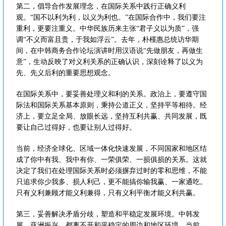
第二，倡导合作发展理念，在国际关系中践行正确义利
观。“国不以利为利，以义为利也。”在国际合作中，我们要注
重利，更要注重义。中华民族历来主张“君子义以为质”，强
调“不义而富且贵，于我如浮云”。去年，朴槿惠总统访华期
间，在中韩商务合作论坛演讲时用汉语说“先做朋友，再做生
意”，生动反映了对义利关系的正确认识，深刻诠释了以义为
先、先义后利的重要思想观念。
在国际关系中，要妥善处理义和利的关系。政治上，要遵守国
际法和国际关系基本原则，秉持公道正义，坚持平等相待。经
济上，要立足全局、放眼长远，坚持互利共赢、共同发展，既
要让自己过得好，也要让别人过得好。
当前，经济全球化、区域一体化快速发展，不同国家和地区结
成了你中有我、我中有你、一荣俱荣、一损俱损的关系。这就
决定了我们在处理国际关系时必须摒弃过时的零和思维，不能
只追求你少我多、损人利己，更不能搞你输我赢、一家通吃。
只有义利兼顾才能义利兼得，只有义利平衡才能义利共赢。
第三，妥善解决矛盾分歧，塑造和平稳定发展环境。中韩发
展，亚洲振兴，都离不开和平稳定的周边和地区环境。当前，