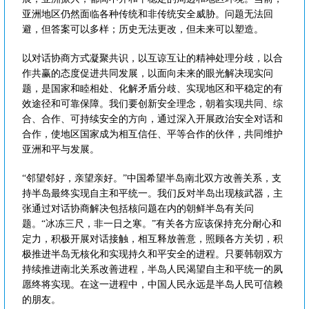
亚洲地区仍然面临各种传统和非传统安全威胁。问题无法回
避，但答案可以多样；历史无法更改，但未来可以塑造。
以对话协商方式凝聚共识，以互谅互让的精神处理分歧，以合
作共赢的态度促进共同发展，以面向未来的眼光解决现实问
题，是国家和睦相处、化解矛盾分歧、实现地区和平稳定的有
效途径和可靠保障。我们要创新安全理念，朝着实现共同、综
合、合作、可持续安全的方向，通过深入开展政治安全对话和
合作，使地区国家成为相互信任、平等合作的伙伴，共同维护
亚洲和平与发展。
“邻望邻好，亲望亲好。”中国希望半岛南北双方改善关系，支
持半岛最终实现自主和平统一。我们反对半岛出现核武器，主
张通过对话协商解决包括核问题在内的朝鲜半岛有关问
题。“冰冻三尺，非一日之寒。”有关各方应该保持充分耐心和
定力，积极开展对话接触，相互释放善意，照顾各方关切，积
极推进半岛无核化和实现持久和平安全的进程。只要韩朝双方
持续推进南北关系改善进程，半岛人民渴望自主和平统一的夙
愿终将实现。在这一进程中，中国人民永远是半岛人民可信赖
的朋友。