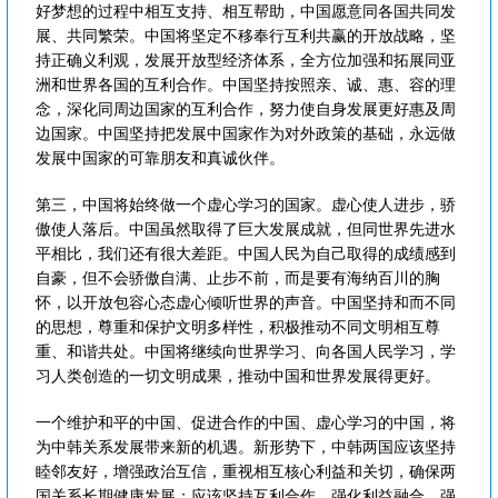
好梦想的过程中相互支持、相互帮助，中国愿意同各国共同发
展、共同繁荣。中国将坚定不移奉行互利共赢的开放战略，坚
持正确义利观，发展开放型经济体系，全方位加强和拓展同亚
洲和世界各国的互利合作。中国坚持按照亲、诚、惠、容的理
念，深化同周边国家的互利合作，努力使自身发展更好惠及周
边国家。中国坚持把发展中国家作为对外政策的基础，永远做
发展中国家的可靠朋友和真诚伙伴。
第三，中国将始终做一个虚心学习的国家。虚心使人进步，骄
傲使人落后。中国虽然取得了巨大发展成就，但同世界先进水
平相比，我们还有很大差距。中国人民为自己取得的成绩感到
自豪，但不会骄傲自满、止步不前，而是要有海纳百川的胸
怀，以开放包容心态虚心倾听世界的声音。中国坚持和而不同
的思想，尊重和保护文明多样性，积极推动不同文明相互尊
重、和谐共处。中国将继续向世界学习、向各国人民学习，学
习人类创造的一切文明成果，推动中国和世界发展得更好。
一个维护和平的中国、促进合作的中国、虚心学习的中国，将
为中韩关系发展带来新的机遇。新形势下，中韩两国应该坚持
睦邻友好，增强政治互信，重视相互核心利益和关切，确保两
国关系长期健康发展；应该坚持互利合作，强化利益融合，强