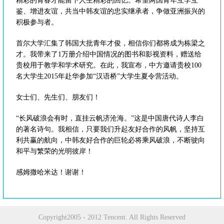
精彩的青春才能留下人生精彩的回忆。希望两国青年互学互
鉴、增进友谊，共当中韩友谊的忠实继承者，争做亚洲振兴的
积极参与者。
首尔大学汇集了韩国大批青年才俊，相信你们都将成为栋梁之
才。我带来了1万册介绍中国情况的图书和影视资料，赠送给
贵校用于教学和学术研究。在此，我宣布，中方邀请贵校100
名大学生2015年赴华参加“汉语桥”大学生夏令营活动。
女士们、先生们、朋友们！
“长风破浪会有时，直挂云帆济沧海。”这是中国唐代诗人李白
的著名诗句。我相信，只要我们升起友好合作的风帆，坚持互
利共赢的航向，中韩友好合作的巨轮必将乘风破浪，不断驶向
和平与繁荣的光明彼岸！
感姆撒哈米达！谢谢！
Copyright2005 - 2012 Tencent. All Rights Reserved