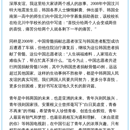
深厚友谊。我这里给大家讲两个感人的故事。2008年中国汶川
特大地震发生后，韩国各界人士慷慨解囊、伸出援手。韩国全
南第一高中的师生们向中国北川中学募集捐助善款，该校校长
在给北川中学校长的信中写道：“喜悦分给两个人会变成两倍
的喜悦，痛苦分给两个人就各剩下一半的痛苦。”
同样是2008年，中国骨髓捐献志愿者张宝与韩国患者配型成功
后遭遇了车祸，但他住院治疗康复后，继续为这位韩国患者捐
献了骨髓。这位中国志愿者说：“人生祸福难料，人家现在大
难临头了，帮点忙真不算什么。”迄今为止，中国志愿者共进
行跨国捐献骨髓156例，其中为韩国患者捐献骨髓45例，远远
超过其他国家。这样的生动事例不胜枚举，都是中韩两国人民
友谊的真实写照。我们两国人民要共同努力，更多分享喜悦，
更多分担困难，更好书写友谊地久天长的新诗篇。
青年是中韩两国的未来，也是亚洲的未来。青年兴则民族兴，
青年强则国家强。安重根义士曾挥毫写下“白日莫虚度，青春
不再来”的书幅，希望青年人珍惜青春、创造生命辉煌。青年
人最富有朝气和梦想，也最容易相互沟通和理解。《来自星星
的你》等韩国电视剧，在中国引起了青年人的浓厚兴趣。只有