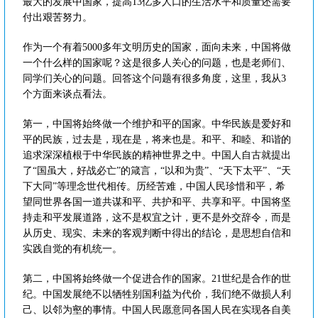
最大的发展中国家，提高13亿多人口的生活水平和质量还需要
付出艰苦努力。
作为一个有着5000多年文明历史的国家，面向未来，中国将做
一个什么样的国家呢？这是很多人关心的问题，也是老师们、
同学们关心的问题。回答这个问题有很多角度，这里，我从3
个方面来谈点看法。
第一，中国将始终做一个维护和平的国家。中华民族是爱好和
平的民族，过去是，现在是，将来也是。和平、和睦、和谐的
追求深深植根于中华民族的精神世界之中。中国人自古就提出
了“国虽大，好战必亡”的箴言，“以和为贵”、“天下太平”、“天
下大同”等理念世代相传。历经苦难，中国人民珍惜和平，希
望同世界各国一道共谋和平、共护和平、共享和平。中国将坚
持走和平发展道路，这不是权宜之计，更不是外交辞令，而是
从历史、现实、未来的客观判断中得出的结论，是思想自信和
实践自觉的有机统一。
第二，中国将始终做一个促进合作的国家。21世纪是合作的世
纪。中国发展绝不以牺牲别国利益为代价，我们绝不做损人利
己、以邻为壑的事情。中国人民愿意同各国人民在实现各自美