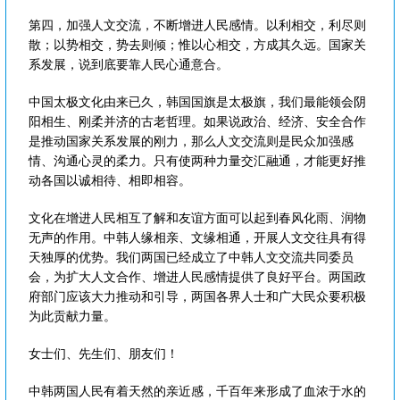
第四，加强人文交流，不断增进人民感情。以利相交，利尽则
散；以势相交，势去则倾；惟以心相交，方成其久远。国家关
系发展，说到底要靠人民心通意合。
中国太极文化由来已久，韩国国旗是太极旗，我们最能领会阴
阳相生、刚柔并济的古老哲理。如果说政治、经济、安全合作
是推动国家关系发展的刚力，那么人文交流则是民众加强感
情、沟通心灵的柔力。只有使两种力量交汇融通，才能更好推
动各国以诚相待、相即相容。
文化在增进人民相互了解和友谊方面可以起到春风化雨、润物
无声的作用。中韩人缘相亲、文缘相通，开展人文交往具有得
天独厚的优势。我们两国已经成立了中韩人文交流共同委员
会，为扩大人文合作、增进人民感情提供了良好平台。两国政
府部门应该大力推动和引导，两国各界人士和广大民众要积极
为此贡献力量。
女士们、先生们、朋友们！
中韩两国人民有着天然的亲近感，千百年来形成了血浓于水的