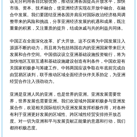
该充分利用各自比较优势，推动亚洲各国提高开放水平，加快
市场、资本、技术融合，使亚洲经济实现在开放中融合、在融
合中发展。我们要团结亚洲各国并肩应对国际政治经济格局调
整带来的风险和挑战，分享亚洲经济发展的机遇和成果，既注
重量的积累，又注重质的提升，结成休戚与共的利益共同体。
中国正在全面深化改革、扩大开放。这不仅将为中国发展注入
源源不断的动力，而且将为包括韩国在内的亚洲国家带来巨大
发展和合作空间。中国倡议设立亚洲基础设施投资银行，将为
加快地区互联互通和基础设施建设创造有利条件，中国欢迎有
关国家积极参与筹建工作。中韩两国应该争取在年底前完成自
由贸易区谈判，联手推动区域全面经济伙伴关系协定，为亚洲
经贸合作注入强劲动力。
亚洲是亚洲人民的亚洲，也是世界的亚洲。亚洲发展需要世
界，世界发展也需要亚洲。我们欢迎域外国家积极参与亚洲发
展合作，欢迎相关国际组织为亚洲发展发挥积极作用，对各种
有利于亚洲更好发展的区域性、跨区域性经贸安排持开放态
度。对一切为亚洲和平与发展贡献正能量的意愿和行动，我们
都持积极态度。