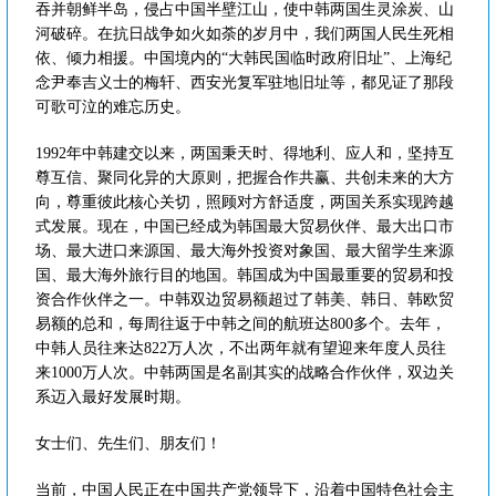
吞并朝鲜半岛，侵占中国半壁江山，使中韩两国生灵涂炭、山
河破碎。在抗日战争如火如荼的岁月中，我们两国人民生死相
依、倾力相援。中国境内的“大韩民国临时政府旧址”、上海纪
念尹奉吉义士的梅轩、西安光复军驻地旧址等，都见证了那段
可歌可泣的难忘历史。
1992年中韩建交以来，两国秉天时、得地利、应人和，坚持互
尊互信、聚同化异的大原则，把握合作共赢、共创未来的大方
向，尊重彼此核心关切，照顾对方舒适度，两国关系实现跨越
式发展。现在，中国已经成为韩国最大贸易伙伴、最大出口市
场、最大进口来源国、最大海外投资对象国、最大留学生来源
国、最大海外旅行目的地国。韩国成为中国最重要的贸易和投
资合作伙伴之一。中韩双边贸易额超过了韩美、韩日、韩欧贸
易额的总和，每周往返于中韩之间的航班达800多个。去年，
中韩人员往来达822万人次，不出两年就有望迎来年度人员往
来1000万人次。中韩两国是名副其实的战略合作伙伴，双边关
系迈入最好发展时期。
女士们、先生们、朋友们！
当前，中国人民正在中国共产党领导下，沿着中国特色社会主