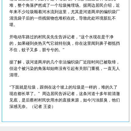
堆，整个角落俨然成了一个垃圾掩埋场。据周边居民介绍，近
年来不少垃圾顺着河水流到这里，尤其是河道两岸的编织袋厂
清洗袋子后的一些残留物也堆积在此，导致此处环境脏乱不
堪。
开电动车路过的村民吴先生告诉记者，“这个水现在是干净
的，如果碰到炎热天气它就特别臭，你在这里闻到鼻子都抵挡
不住，蚊子又多，脏兮兮的。”
据了解，该河道两岸的几个非法编织袋厂近段时间已被取缔，
但这个被污染的角落却始终没有引起有关部门重视，一直无人
清理。
“下面就是垃圾，跟倒在这个坡上的垃圾是一样的，堆的久了
现在都长草了。” 周边居民告诉记者，这条河道十多年前清澈
见底，是后蔡村村民饮用水的直接来源，如今污浊脏臭，他们
深感无奈。（记者 王姿）