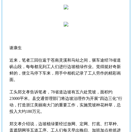
谢康生
近来，笔者三回往返于苍南灵溪和马站之间，驱车途经78省道
矾山段，每每都见到工人们进行边坡植绿作业。觉得挺好奇新
鲜的，便立马停下车来，用手中相机记录了工人劳作的精彩画
面。
工头郑文孝告诉笔者，78省道边坡有五六处荒坡，面积约
23000平米。县交通管理部门将边坡治理作为开展“四边三化”行
动，打造浙江美丽南大门的重要工作，实施荒坡种花种草，总
投入大约180万元。
郑文孝介绍说，边坡植绿要经过放网、定网、打底、打草种、
盖遮阴网等五道工序。工人们每天早出晚归、加班加点抢抓进