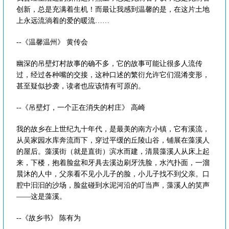
创新，总是充满着生机！而最让我感到温馨的是，在这片土地
上永远流淌着的爱的暖流……
--《温馨温州》 黄传会
幽深的吊壁灯村故事的确不多，它的故事可能让很多人流传
过，经过各种嘴的交接，这种口述的繁衍允许它们混淆变形，
甚至疑似抄袭，读者也应该情有可原的。
--《吊壁灯，一个正在消失的村庄》 高崎
我的故乡在上世纪九十年代，是最美的南方小镇，它有溪流，
从吴家园水库奔流而下，穿过平缓的丘陵山谷，铺展在藻溪人
的屋后。藻溪街（就是直街）滨水而建，清晨藻溪人从床上起
来，下楼，抱着脸盆和牙具去溪边刷牙洗脸，水汽扑面，一溜
晨沐的人中，父亲看不见小儿子的脸，小儿子找不到父亲。口
腔中汩汩的沙场，脸盆碰到水泥河沿的叮当声，藻溪人的笑声
――这是藻溪。
--《故乡书》 陈有为