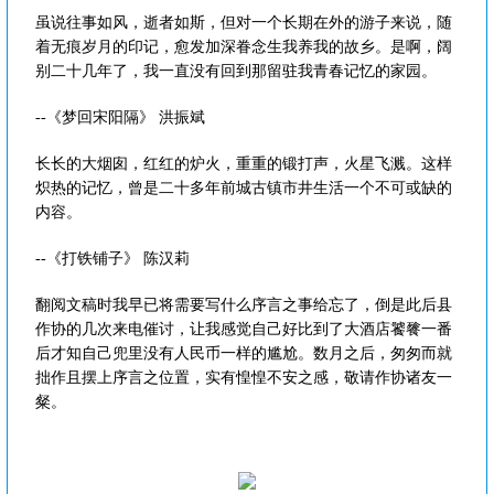
虽说往事如风，逝者如斯，但对一个长期在外的游子来说，随
着无痕岁月的印记，愈发加深眷念生我养我的故乡。是啊，阔
别二十几年了，我一直没有回到那留驻我青春记忆的家园。
--《梦回宋阳隔》 洪振斌
长长的大烟囱，红红的炉火，重重的锻打声，火星飞溅。这样
炽热的记忆，曾是二十多年前城古镇市井生活一个不可或缺的
内容。
--《打铁铺子》 陈汉莉
翻阅文稿时我早已将需要写什么序言之事给忘了，倒是此后县
作协的几次来电催讨，让我感觉自己好比到了大酒店饕餮一番
后才知自己兜里没有人民币一样的尴尬。数月之后，匆匆而就
拙作且摆上序言之位置，实有惶惶不安之感，敬请作协诸友一
粲。