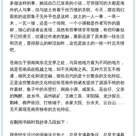
多做这样的事。她说自己已发表的小说，尽管描写的大都是海
外的人与事，但与故土有着千丝万缕的关联。今天，摆在我们
面前的这部集子无外乎也是这样，故土的一人一事，一草一
木，一瓦一墙，还是一个传闻、一个小调都是作者写作的题
材，细心的读者会发现，虽然有些事情非常细微，有些印象似
乎已经湮灭，但通过作者的笔触，重新还原了原来那一段生活
和历史，显得那么的鲜活如昨，这也是故土的一枝一叶总关情
吧。
苍南位于浙南闽东北交界之处，与其他地方最为不同的地方，
就是苍南虽处瓯越之地，却不失闽南之风。五种方言互不相
通，移民文化和谐交融，留给后代的是十分繁杂的文化特征。
正是这些繁杂的文化特征给苍南作协诸友提供了源源不绝的创
作素材。集子中的吊壁灯、闽南小调、咸菜头、花会仔、父亲
的陶醉、故乡书、温州矾矿、王峰三喜、宋阳隔、龙沙探古、
鹅峰、梆声依旧、打铁铺子、余家大院、分水关、云台山……
无不展现苍南所独有的文化特征。
在翻阅书稿时我抄录几段如下：
我曾经生活过的浙南这片热土，总是充满着争议，总是充满着