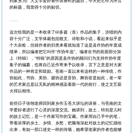
到家乡为广大文学爱好者作讲座时的题目，今天把它作为序言
的标题，我觉得十分的贴切。
……
这次给我的是一本收录了60多篇（首）作品的集子，涉猎的内
容十分广泛，文学体裁包括散文、诗歌和小说，看起来似乎是
个大杂烩，但就作者的归类来看就知道了这是县作协的年度成
绩单，所以编者把它叫作“作协年选”。编者在书的前面部分加
上《特辑》，“特辑”的原因是县作协的顾问们为支持作协年度
集子的编纂，也将自己近作寄来予以收录，言下之意是对大家
作品的一种肯定和鼓励。苍南一直以来有这样的一种传统，作
协如此，书协、美协、摄协还是音协、舞协皆是如此，老一辈
的艺术家总是以无私的精神感染着新一代的前行，使之文艺薪
火得以相传。
前些日子张翎老师回到家乡作玉苍大讲坛的讲座，与苍南的文
学爱好者进行了心灵的深度交流。她讲到，故土，特别是儿时
的故土记忆，是一个作家写作的宝藏。作家用自己手中的笔，
带着浓厚的乡土、乡情、乡愁，把脑海深处对故土的记忆描绘
出来，有如一部口述史一样的传颂，她希望老家的作者也能够