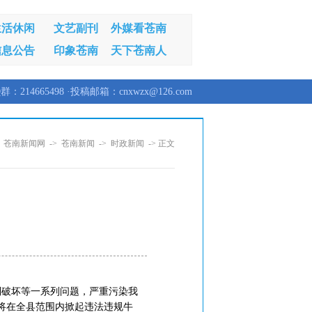
生活休闲
文艺副刊
外媒看苍南
信息公告
印象苍南
天下苍南人
群：214665498 ·投稿邮箱：cnxwzx@126.com
：
苍南新闻网
->
苍南新闻
->
时政新闻
-> 正文
到破坏等一系列问题，严重污染我
将在全县范围内掀起违法违规牛