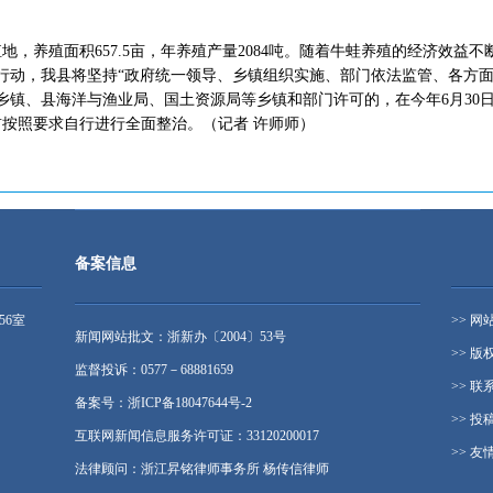
殖地，养殖面积657.5亩，年养殖产量2084吨。随着牛蛙养殖的经济效益
行动，我县将坚持“政府统一领导、乡镇组织实施、部门依法监管、各方面
乡镇、县海洋与渔业局、国土资源局等乡镇和部门许可的，在今年6月30
之前按照要求自行进行全面整治。（记者 许师师）
备案信息
56室
>> 网
新闻网站批文：浙新办〔2004〕53号
>> 版
监督投诉：0577－68881659
>> 联
备案号：浙ICP备18047644号-2
>> 投
互联网新闻信息服务许可证：33120200017
>> 友
法律顾问：浙江昇铭律师事务所 杨传信律师