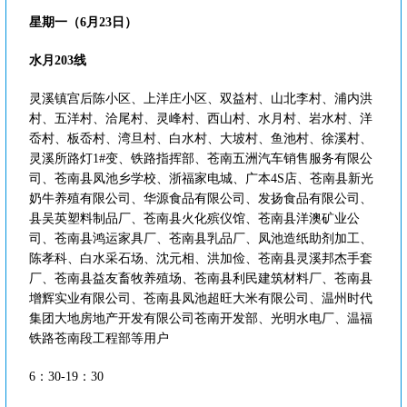
星期一（6月23日）
水月203线
灵溪镇宫后陈小区、上洋庄小区、双益村、山北李村、浦内洪
村、五洋村、洽尾村、灵峰村、西山村、水月村、岩水村、洋
岙村、板岙村、湾旦村、白水村、大坡村、鱼池村、徐溪村、
灵溪所路灯1#变、铁路指挥部、苍南五洲汽车销售服务有限公
司、苍南县凤池乡学校、浙福家电城、广本4S店、苍南县新光
奶牛养殖有限公司、华源食品有限公司、发扬食品有限公司、
县吴英塑料制品厂、苍南县火化殡仪馆、苍南县洋澳矿业公
司、苍南县鸿运家具厂、苍南县乳品厂、凤池造纸助剂加工、
陈孝科、白水采石场、沈元相、洪加俭、苍南县灵溪邦杰手套
厂、苍南县益友畜牧养殖场、苍南县利民建筑材料厂、苍南县
增辉实业有限公司、苍南县凤池超旺大米有限公司、温州时代
集团大地房地产开发有限公司苍南开发部、光明水电厂、温福
铁路苍南段工程部等用户
6：30-19：30