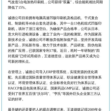
气改造5台电加热印刷机，公司获得“双赢”，综合能耗相比同期
降低了15%。
诚德公司目前拥有电脑高速凹版印刷机及检品机、干式复合
机、制袋机等40余台套先进设备。其中一台13色机组式凹版印
刷机，填补了浙江省空白。为确保产品合格率，公司从日本、
意大利引进检测设备，建立了业内一流的检测室。作为国家高
新技术企业，诚德公司不断放弃低附加值产品，坚持开发高端
新产品，开拓新市场，致力于技术创新、产品研发、防伪包装
的推广应用，已获国家专利17项。近日，耗时一年研制的“四
封底袋”已经试用成功，王道德坚信，这款新产品将又成为公
司新的增长点。
在管理上，诚德公司导入ERP管理系统，实现资源的优化调
配。先后通过国际质量管理体系认证、职业健康安全管理体系
认证、环境管理体系认证、企业标准化良好行为体系认证、
HACCP食品包装体系认证、国家药品GMP认证。诚德公司还
受到了世界五百强“沃尔玛”、“亨氏”等国外巨头企业第三方认
证的好评。
最关键的还是要把人的观念调整过来。王道德犹记得2009年全