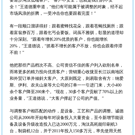
要逐步淘汰低端客户。“客户不安全，也就是我们的不安
全！”王道德重申道，“他们有可能属于被调整的对象，经不起
市场风浪的折腾，一受冲击你也要跟着完蛋！”
有一段顺口溜讲得好：跟着蜜蜂找花朵，跟着苍蝇找厕所；跟
着富翁挣百万，跟着乞丐会要饭。词虽不雅驯，彰显的道理却
十分深刻。“跟着年增长20%优质的客户，你也能增长
20%，”王道德说，“抓着不增长的客户不放，你也会跟着停滞
不前！”
他把那些产品档次不高、公司资信不佳的客户列入砍削名单，
而将更多的精力投向优质客户；营销重心收拢至长江以南地区
和外贸订单并倾斜大客户。大原则既定，则易取舍有方：纳爱
斯、伊利、农夫山泉等大公司的订单一一引进门来，大小400
余个客户降至200来个。“现在，30多个客户贡献了70%以上的
业务量，”王道德说，“大客户撑起了公司的产值。”
与调整客户相匹配的动作，是设备、工艺和产品的调整。诚德
公司从2006年开始每年对设备投入大量资金，至今新增节能设
备及设备升级改造投入已达2000万元，淘汰高耗能印刷机3
台，制袋机12台，并于2011年投入150多万元，率先使用天然