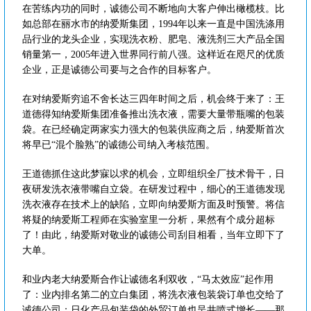
在苦练内功的同时，诚德公司不断地向大客户伸出橄榄枝。比
如总部在丽水市的纳爱斯集团，1994年以来一直是中国洗涤用
品行业的龙头企业，实现洗衣粉、肥皂、液洗剂三大产品全国
销量第一，2005年进入世界同行前八强。这样近在咫尺的优质
企业，正是诚德公司要与之合作的目标客户。
在对纳爱斯穷追不舍长达三四年时间之后，机会终于来了：王
道德得知纳爱斯集团准备推出洗衣液，需要大量带瓶嘴的包装
袋。在已经确定两家实力强大的包装供应商之后，纳爱斯首次
将早已“混个脸熟”的诚德公司纳入考核范围。
王道德抓住这此梦寐以求的机会，立即组织全厂技术骨干，日
夜研发洗衣液带嘴自立袋。在研发过程中，细心的王道德发现
洗衣液存在技术上的缺陷，立即向纳爱斯方面及时预警。将信
将疑的纳爱斯工程师在实验室里一分析，果然有个成分超标
了！由此，纳爱斯对敬业的诚德公司刮目相看，当年立即下了
大单。
和业内老大纳爱斯合作让诚德名利双收，“马太效应”起作用
了：业内排名第二的立白集团，将洗衣液包装袋订单也交给了
诚德公司；日化产品包装袋的外贸订单也呈井喷式增长——那