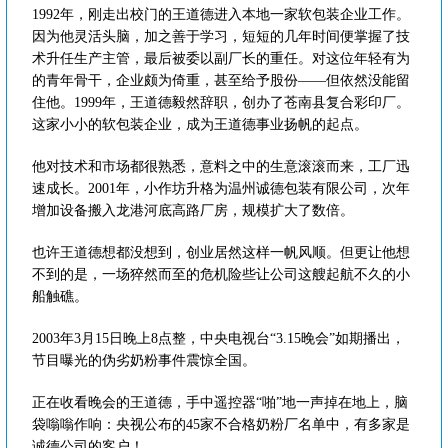
1992年，刚走出校门的王道德进入本地一家软包装企业工作。
因为他灵活头脑，加之善于学习，短短的几年时间便掌握了技
术升任生产主管，最后被委以副厂长的重任。对这位年轻有为
的青年骨干，企业颇为倚重，甚至给予股份——但依然没能留
住他。1999年，王道德毅然辞职，创办了苍南县复合彩印厂。
这家小小的软包装企业，成为王道德事业扬帆的起点。
他对技术和市场都很熟悉，意料之中的生意滚滚而来，工厂迅
速成长。2001年，小作坊升格为温州诚德包装有限公司，次年
增加设备搬入龙港河底高路厂房，规模扩大了数倍。
也许王道德想都没想到，创业居然这样一帆风顺。但更让他想
不到的是，一场猝然而至的危机险些让公司这艘起航不久的小
船触礁。
2003年3月15日晚上8点整，中央电视台“3.15晚会”如期播出，
节目曝光的伪劣奶粉事件震惊全国。
正在收看晚会的王道德，手中遥控器“啪”地一声掉在地上，脑
袋嗡嗡作响：央视公布的45家不合格奶粉厂名单中，有多家是
诚德公司的客户！