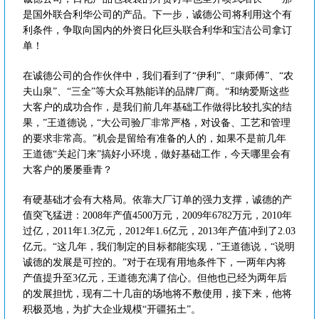
是国外联合利华公司的产品。下一步，诚德公司将利用这个有
利条件，争取向国内的外资日化巨头联合利华和宝洁公司拿订
单！
在诚德公司的合作伙伴中，我们看到了“伊利”、“康师傅”、“农
夫山泉”、“三全”等大众耳熟能详的品牌厂商。“和纳爱斯这些
大客户的成功合作，是我们前几年基础工作做得比较扎实的结
果，”王道德说，“大公司验厂非常严格，对设备、工艺和管理
的要求非常高。”机会是留给有准备的人的，如果不是前几年
王道德“关起门来”搞好小环境，做好基础工作，今天哪里会有
大客户的屡屡垂青？
有硬基础才会有大格局。依靠大厂订单的强力支撑，诚德的产
值突飞猛进：2008年产值4500万元，2009年6782万元，2010年
过亿，2011年1.3亿元，2012年1.6亿元，2013年产值冲到了2.03
亿元。“这几年，我们制定的目标都能实现，”王道德说，“说明
诚德的发展是可控的。”对于在现有用地条件下，一两年内将
产值提升至3亿元，王道德充满了信心。但他也已经为两年后
的发展担忧，现有二十几亩的场地将不敷使用，接下来，他将
积极觅地，为扩大企业规模“开疆拓土”。