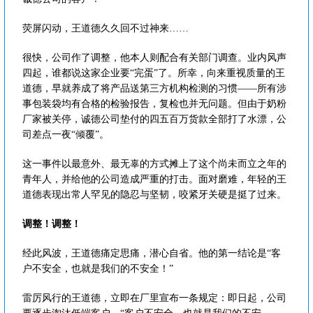
荧屏闪动，王道德久久回不过神来……
很快，公司作了调整，他本人则配合有关部门调查。业内风声
四起，谁都说这家企业要“完蛋”了。所幸，向来重视质量的王
道德，早就养成了将产品送第三方机构检测的习惯——所有涉
事包装袋均有合格的检验报告，复检也并无问题。但由于奶粉
厂家被关停，诚德公司垫付的四五百万货款全部打了水漂，公
司差点一夜“倾覆”。
这一事件以最意外、最无辜的方式摊上了这个尚未而立之年的
青年人，并给他的公司造成严重的打击。面对磨难，年轻的王
道德表现出常人罕见的隐忍与坚韧，咬紧牙关硬是挺了过来。
调整！调整！
经此风波，王道德痛定思痛，潜心自省。他的第一结论是“客
户不安全，也就是我们的不安全！”
雷厉风行的王道德，立即在厂里宣布一条规定：即日起，公司