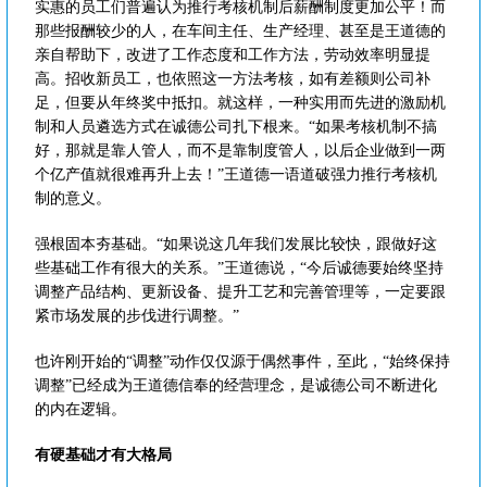
实惠的员工们普遍认为推行考核机制后薪酬制度更加公平！而
那些报酬较少的人，在车间主任、生产经理、甚至是王道德的
亲自帮助下，改进了工作态度和工作方法，劳动效率明显提
高。招收新员工，也依照这一方法考核，如有差额则公司补
足，但要从年终奖中抵扣。就这样，一种实用而先进的激励机
制和人员遴选方式在诚德公司扎下根来。“如果考核机制不搞
好，那就是靠人管人，而不是靠制度管人，以后企业做到一两
个亿产值就很难再升上去！”王道德一语道破强力推行考核机
制的意义。
强根固本夯基础。“如果说这几年我们发展比较快，跟做好这
些基础工作有很大的关系。”王道德说，“今后诚德要始终坚持
调整产品结构、更新设备、提升工艺和完善管理等，一定要跟
紧市场发展的步伐进行调整。”
也许刚开始的“调整”动作仅仅源于偶然事件，至此，“始终保持
调整”已经成为王道德信奉的经营理念，是诚德公司不断进化
的内在逻辑。
有硬基础才有大格局