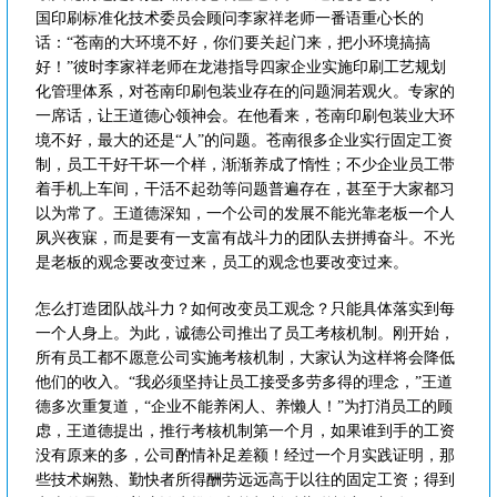
国印刷标准化技术委员会顾问李家祥老师一番语重心长的
话：“苍南的大环境不好，你们要关起门来，把小环境搞搞
好！”彼时李家祥老师在龙港指导四家企业实施印刷工艺规划
化管理体系，对苍南印刷包装业存在的问题洞若观火。专家的
一席话，让王道德心领神会。在他看来，苍南印刷包装业大环
境不好，最大的还是“人”的问题。苍南很多企业实行固定工资
制，员工干好干坏一个样，渐渐养成了惰性；不少企业员工带
着手机上车间，干活不起劲等问题普遍存在，甚至于大家都习
以为常了。王道德深知，一个公司的发展不能光靠老板一个人
夙兴夜寐，而是要有一支富有战斗力的团队去拼搏奋斗。不光
是老板的观念要改变过来，员工的观念也要改变过来。
怎么打造团队战斗力？如何改变员工观念？只能具体落实到每
一个人身上。为此，诚德公司推出了员工考核机制。刚开始，
所有员工都不愿意公司实施考核机制，大家认为这样将会降低
他们的收入。“我必须坚持让员工接受多劳多得的理念，”王道
德多次重复道，“企业不能养闲人、养懒人！”为打消员工的顾
虑，王道德提出，推行考核机制第一个月，如果谁到手的工资
没有原来的多，公司酌情补足差额！经过一个月实践证明，那
些技术娴熟、勤快者所得酬劳远远高于以往的固定工资；得到