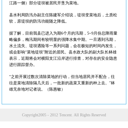
江路一侧）部分堤坝被居民开垦为菜地。
县水利局防汛办副主任陈建军介绍说，堤坝变菜地后，土质松
软，原堤坝的防汛功能随之降低。
据了解，目前我县已进入为期6个月的汛期，5~9月份总降雨量
略偏多，梅汛期间有较明显的强降水集中期。一旦遇到汛期，
水土流失、堤坝遇险等一系列问题，会在极短的时间内发生，
或会影响“菜地堤坝”附近的居民。县水政大队的副大队长林雄
表示，近期将会对横阳支江沿岸进行排查，对存在的安全隐患
进行跟踪督办。
“之前开展过数次清除菜地的行动，但当地居民并不配合，往
往是菜地清除隔几天后，一批新的蔬菜又重新的种上去。”林
雄无奈地对记者说。（陈惠敏）
Copyright2005 - 2012 Tencent. All Rights Reserved