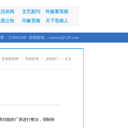
生活休闲
文艺副刊
外媒看苍南
信息公告
印象苍南
天下苍南人
群：214665498 ·投稿邮箱：cnxwzx@126.com
：
苍南新闻网
->
苍南新闻
->
乡镇部门
-> 正文
用功能的厂房进行整治，强制拆