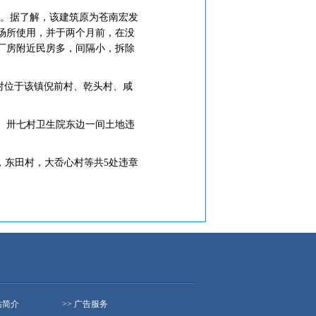
毕。据了解，该建筑原为苍南宏发
场所使用，并于两个月前，在没
厂房附近民房多，间隔小，拆除
对位于该镇倪前村、乾头村、咸
屋、卅七村卫生院东边一间土地违
近，东田村，大岙心村等共5处违章
站简介
>> 广告服务