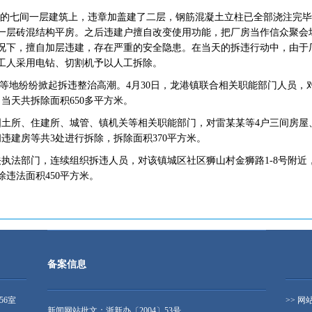
-9号的七间一层建筑上，违章加盖建了二层，钢筋混凝土立柱已全部浇注完
为一层砖混结构平房。之后违建户擅自改变使用功能，把厂房当作信众聚会
况下，擅自加层违建，存在严重的安全隐患。在当天的拆违行动中，由于
工人采用电钻、切割机予以人工拆除。
墩等地纷纷掀起拆违整治高潮。4月30日，龙港镇联合相关职能部门人员，
当天共拆除面积650多平方米。
、国土所、住建所、城管、镇机关等相关职能部门，对雷某某等4户三间房
违建房等共3处进行拆除，拆除面积370平方米。
相关执法部门，连续组织拆违人员，对该镇城区社区狮山村金狮路1-8号附
违法面积450平方米。
备案信息
56室
>> 网
新闻网站批文：浙新办〔2004〕53号