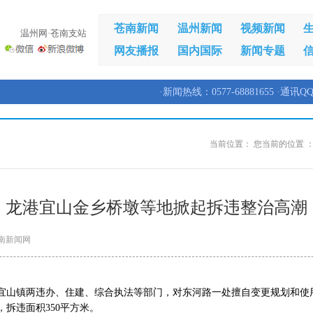
苍南新闻
温州新闻
视频新闻
温州网·苍南支站
网友播报
国内国际
新闻专题
·新闻热线：0577-68881655 ·通讯QQ
当前位置：
您当前的位置 
龙港宜山金乡桥墩等地掀起拆违整治高潮
南新闻网
，宜山镇两违办、住建、综合执法等部门，对东河路一处擅自变更规划和使
拆违面积350平方米。