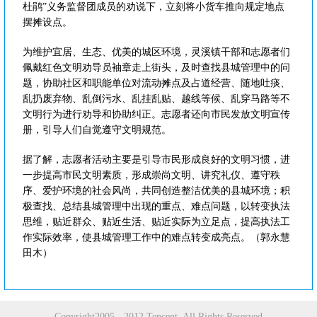
杜鹃”义务监督团成员的劝说下，立刻将小货车推向规定地点
摆摊设点。
为维护宜居、生态、优美的城区环境，灵溪镇干部和志愿者们
佩戴红色文明劝导员袖章走上街头，及时查找县城管理中的问
题，协助社区和职能单位对流动摊点及占道经营、随地吐痰、
乱扔废弃物、乱倒污水、乱挂乱贴、越线等候、乱穿马路等不
文明行为进行劝导和协助纠正。志愿者还向市民发放文明宣传
册，引导人们自觉遵守文明规范。
据了解，志愿者活动主要是引导市民形成良好的文明习惯，进
一步提高市民文明素质，形成崇尚文明、讲究礼仪、遵守秩
序、爱护环境的社会风尚，共同创造整洁优美的县城环境；积
极查找、总结县城管理中出现的重点、难点问题，以转变执法
思维，贴近群众、贴近生活、贴近实际为立足点，提高执法工
作实际效率，使县城管理工作中的难点转变成亮点。（郭永慧
田木）
Copyright2005 - 2012 Tencent. All Rights Reserved