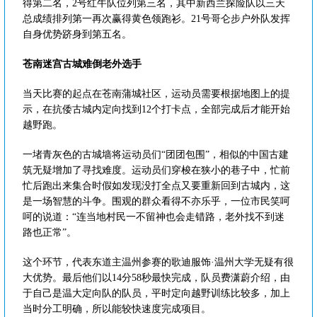
得第二名，2号红牛队位列第三名，其中新西兰探险队以三天
总成绩排列第一再次赢得黄色领跑衫。21号哥仑步户外队发挥
自身优势跻身到第五名。
苍南迷宫古城难倒老外选手
当天比赛的起点在苍南蒲城社区，运动员需要根据地图上的提
示，在抗倭古城内定向找到12个打卡点，全部完成后才能开始
越野跑。
一堵青灰色的古城墙将运动员们“团团包围”，相似的中国古建
筑无疑增加了寻找难度。运动员们穿梭在狭小的巷子中，忙前
忙后跑出来集合时假如发现没打全点又要重新回到古城内，这
是一场智慧的斗争。围观的群众看得不亦乐乎，一位市民笑呵
呵的说道：“连当地村民一不留神也会走错路，老外找不到迷
路也正常”。
这个环节，代表东道主温州参赛的歌迪服饰·温州大学无疑有很
大优势。最后他们以14分58秒最快完成，队员费潇蔚介绍，由
于自己是温大定向队的队员，平时定向越野训练比较多，加上
当时分工明确，所以能较快速度完成项目。