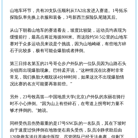
山地车环节，共有20支队伍顺利从TA2出发进入赛道。1号拓乐
探险队率先换上衣服和装备，3号新西兰探险队尾随其后。
从山下朝着山地车的赛道看去，坡度比较陡，运动员均表现为
缓慢前行，最高点将近海拔800米。而这段约50.5公里的山地车
赛对于众多运动员来说是个挑战，因为山地崎岖，有些地方碎
石子比较多，极有可能会爆胎或者摔倒。
第三日排名第五的21号哥仑步户外队的一位队员因为山路石头
尖锐而出现爆胎现象。巴特孟开说，“这种情况在比赛时非常
常见，我们换胎大概耽误4分钟时间，如果这次不出现爆胎情
况比赛的名次可能要再靠前些。”
另外，23号牧高笛—中国地质大学(北京)户外队的东丽在骑行
时不小心摔倒。“因为山上有些碎石，在弯道上拐弯时力量不
够才摔倒的。”她说。
同样受伤且伤势最重的是17号SNC队的一名队员，其在下坡时
由于速度过快摔倒在地致使右肩头受伤，队员冷静求助后由
120急救车送往苍南中医院。尽管团队已经无法参赛，但剩下