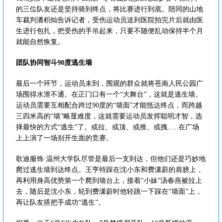
的三位队友还是坚持骑到终点，将比赛进行到底。陪同的山地
车裁判潘积灿告诉记者，受伤运动员送到医院拍完片后就由医
生进行包扎，把受伤的手吊起来，只要不随便乱动保持半个月
就能自然恢复。
团队协同智斗90度逃生墙
最后一个环节，运动员未到，围观的群众就将苍南人民公园广
场围得水泄不通。在正门口有一个“大舞台”，这就是逃生墙。
运动员需要互相配合跨过90度的“墙面”才能抵达终点，而跨越
三四米高的“墙”略显难度，这就需要运动员发挥聪明才智，选
择最快的方式“逃生”了。或拉、或顶、或推、或拽…..在广场
上上演了一场别开生面的竞赛。
歌迪服饰·温州大学队尽管是最后一支到达，但他们还是巧妙地
爬过逃生墙到达终点。王亨特踩在沈小东和费潇蔚的肩膀上，
再利用身高优势第一个爬到墙台上，接着“小妹”汤春燕被拉上
去，随后是沈小东，轮到费潇蔚时他轻跳一下踩在“墙面”上，
再让队友搭把手成功“逃生”。