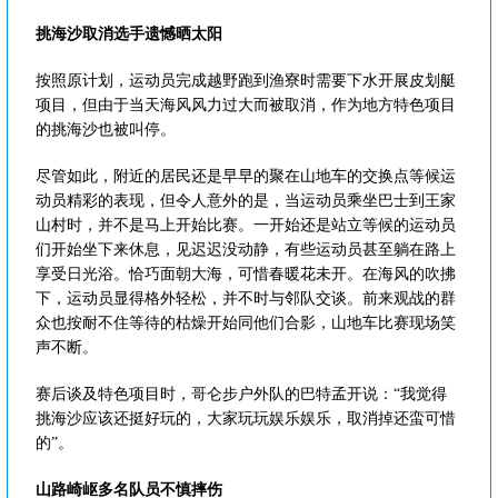
挑海沙取消选手遗憾晒太阳
按照原计划，运动员完成越野跑到渔寮时需要下水开展皮划艇
项目，但由于当天海风风力过大而被取消，作为地方特色项目
的挑海沙也被叫停。
尽管如此，附近的居民还是早早的聚在山地车的交换点等候运
动员精彩的表现，但令人意外的是，当运动员乘坐巴士到王家
山村时，并不是马上开始比赛。一开始还是站立等候的运动员
们开始坐下来休息，见迟迟没动静，有些运动员甚至躺在路上
享受日光浴。恰巧面朝大海，可惜春暖花未开。在海风的吹拂
下，运动员显得格外轻松，并不时与邻队交谈。前来观战的群
众也按耐不住等待的枯燥开始同他们合影，山地车比赛现场笑
声不断。
赛后谈及特色项目时，哥仑步户外队的巴特孟开说：“我觉得
挑海沙应该还挺好玩的，大家玩玩娱乐娱乐，取消掉还蛮可惜
的”。
山路崎岖多名队员不慎摔伤