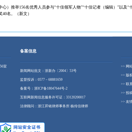
中心）推举156名优秀人员参与“十佳领军人物”“十佳记者（编辑）”以及
40名。（新文）
备案信息
56室
>> 网
新闻网站批文：浙新办〔2004〕53号
>> 版
监督投诉：0577－68881659
>> 联
备案号：浙ICP备18047644号-2
>> 投
互联网新闻信息服务许可证：33120200017
>> 友
法律顾问：浙江昇铭律师事务所 杨传信律师