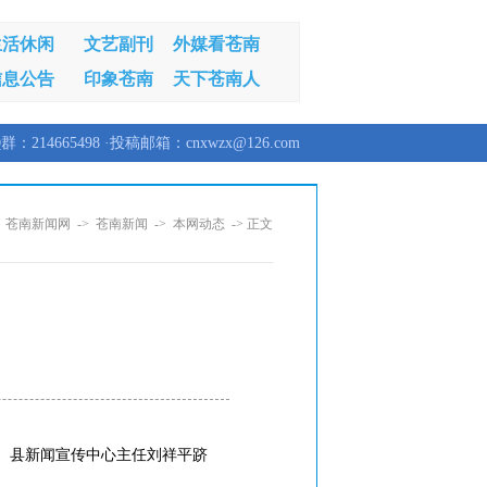
生活休闲
文艺副刊
外媒看苍南
信息公告
印象苍南
天下苍南人
群：214665498 ·投稿邮箱：cnxwzx@126.com
：
苍南新闻网
->
苍南新闻
->
本网动态
-> 正文
定。县新闻宣传中心主任刘祥平跻