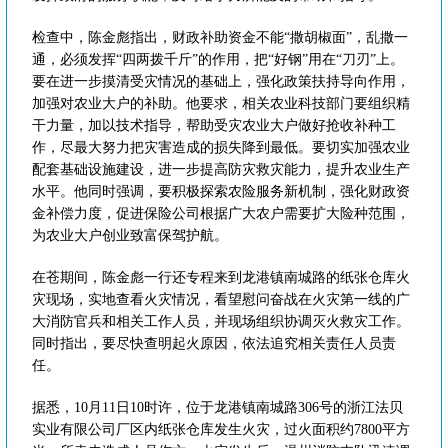
检查中，陈金彪指出，财政补助资金不能“撒胡椒面”，乱撒一
通，必须发挥“四两拨千斤”的作用，把“好钢”用在“刀刃”上。
要在进一步摸清受灾情况的基础上，强化政策扶持导向作用，
加强对农业大户的补助。他要求，相关农业科技部门要组织精
干力量，加以技术指导，帮助受灾农业大户做好抢收补种工
作，尽最大努力把灾害造成的损失降到最低。要切实加强农业
配套基础设施建设，进一步提高防灾救灾能力，提升农业生产
水平。他同时强调，要积极探索农险服务新机制，强化财政资
金补偿力度，促进保险公司根据广大农户需要扩大险种范围，
为农业大户创业致富保驾护航。
在苍期间，陈金彪一行还专程来到龙港镇南城路的纸张仓库火
灾现场，实地查看火灾情况，看望慰问奋战在火灾第一线的广
大消防官兵和相关工作人员，并现场组织协调灭火救灾工作。
同时指出，要尽快查明起火原因，依法追究相关责任人员责
任。
据悉，10月11日10时许，位于龙港镇南城路306号的浙江法贝
实业有限公司厂区内纸张仓库发生火灾，过火面积约7800平方