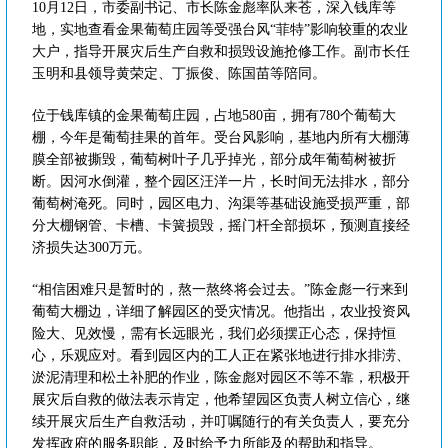
10月12日，市委副书记、市长陈金彪率队来苍，深入钱库等
地，实地查看金果葡萄庄园等受强台风“菲特”影响较重的农业
大户，指导开展灾后生产自救和损毁设施抢修工作。副市长任
玉明和县领导黄荣定、丁振俊、陈国苗等陪同。
位于钱库镇的金果葡萄庄园，占地580亩，拥有780个葡萄大
棚，今年是葡萄挂果的首年。受台风影响，基地内所有大棚薄
膜全部被撕毁，葡萄树叶子几乎掉光，部分成年葡萄树被折
断。因河水倒灌，整个园区汪洋一片，长时间无法排水，部分
葡萄树淹死。同时，园区电力、沟渠等基础设施受损严重，部
分大棚钢管、卡槽、卡簧损毁，摇门杆全部损坏，预测直接经
济损失达300万元。
“相信困难只是暂时的，熬一熬终将会过去。”陈金彪一行来到
葡萄大棚边，详细了解园区的受灾情况。他指出，农业投资风
险大、见效慢，需有长远眼光，我们必须摆正心态，保持恒
心，乐观应对。看到园区内的工人正在紧张地进行排水排涝、
淤泥清理和松土补肥的作业，陈金彪对园区不等不靠，积极开
展灾后自救的做法表示肯定，他希望园区负责人树立信心，继
续开展灾后生产自救活动，并叮嘱随行的有关负责人，要充分
发挥政府的服务职能，及时给予力所能及的帮助和指导。