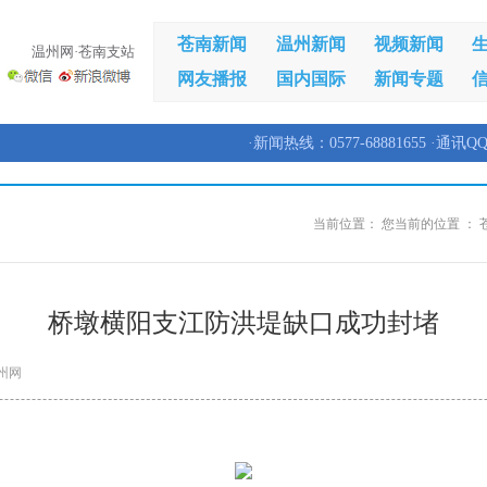
苍南新闻
温州新闻
视频新闻
温州网·苍南支站
网友播报
国内国际
新闻专题
·新闻热线：0577-68881655 ·通讯QQ
当前位置：
您当前的位置 ：
桥墩横阳支江防洪堤缺口成功封堵
州网