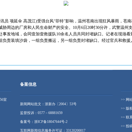
莲 通讯员 项延伞 高茂江)受强台风“菲特”影响，温州苍南出现狂风暴雨，
威胁周边的厂房和人民生命财产的安全。10月6日20时30分许，武警温
赶赴事发地域，会同壹加壹救援队10余名人员共同封堵缺口。记者在现场
组负责装填沙袋，一组负责搬运，另一组负责封堵缺口。经过官兵和救援
备案信息
56室
>> 网
新闻网站批文：浙新办〔2004〕53号
>> 版
监督投诉：0577－68881659
>> 联
备案号：浙ICP备18047644号-2
>> 投
互联网新闻信息服务许可证：33120200017