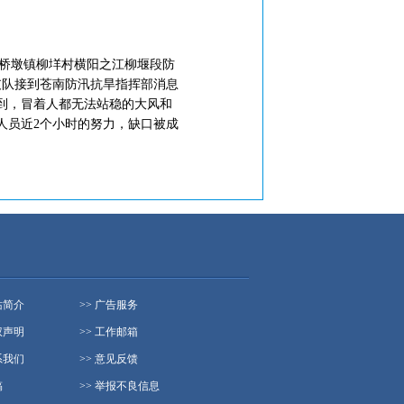
苍南桥墩镇柳垟村横阳之江柳堰段防
州支队接到苍南防汛抗旱指挥部消息
看到，冒着人都无法站稳的大风和
人员近2个小时的努力，缺口被成
站简介
>> 广告服务
权声明
>> 工作邮箱
系我们
>> 意见反馈
稿
>> 举报不良信息