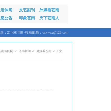
生活休闲
文艺副刊
外媒看苍南
信息公告
印象苍南
天下苍南人
群：214665498 ·投稿邮箱：cnxwzx@126.com
苍南新闻网
->
苍南新闻
->
外媒看苍南
-> 正文