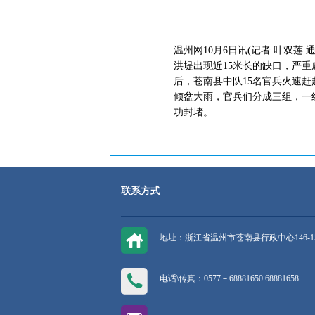
温州网10月6日讯(记者 叶双
洪堤出现近15米长的缺口，严重
后，苍南县中队15名官兵火速
倾盆大雨，官兵们分成三组，一
功封堵。
联系方式
地址：浙江省温州市苍南县行政中心146-1
电话\传真：0577－68881650 68881658