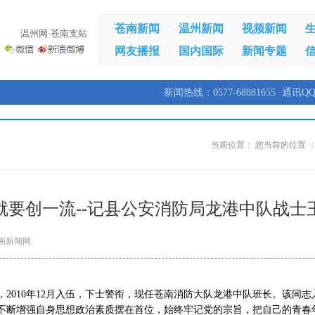
苍南新闻
温州新闻
视频新闻
温州网·苍南支站
网友播报
国内国际
新闻专题
·新闻热线：0577-68881655 ·通讯QQ
当前位置：
您当前的位置 
就要创一流--记县公安消防局龙港中队战士
南新闻网
2010年12月入伍，下士警衔，现任苍南消防大队龙港中队班长。该同志
不断增强自身思想政治素质摆在首位，始终牢记党的宗旨，把自己的青春