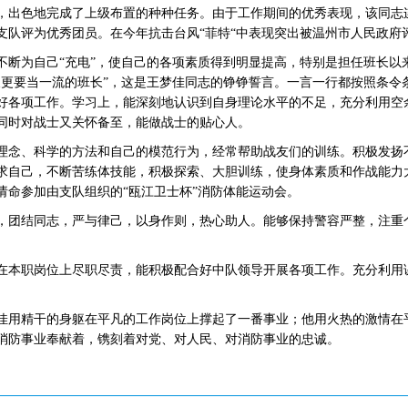
，出色地完成了上级布置的种种任务。由于工作期间的优秀表现，该同志
被支队评为优秀团员。在今年抗击台风“菲特“中表现突出被温州市人民政府
不断为自己“充电”，使自己的各项素质得到明显提高，特别是担任班长以
长更要当一流的班长”，这是王梦佳同志的铮铮誓言。一言一行都按照条令
好各项工作。学习上，能深刻地认识到自身理论水平的不足，充分利用空
同时对战士又关怀备至，能做战士的贴心人。
理念、科学的方法和自己的模范行为，经常帮助战友们的训练。积极发扬
求自己，不断苦练体技能，积极探索、大胆训练，使身体素质和作战能力
请命参加由支队组织的“瓯江卫士杯”消防体能运动会。
，团结同志，严与律己，以身作则，热心助人。能够保持警容严整，注重
在本职岗位上尽职尽责，能积极配合好中队领导开展各项工作。充分利用
佳用精干的身躯在平凡的工作岗位上撑起了一番事业；他用火热的激情在
消防事业奉献着，镌刻着对党、对人民、对消防事业的忠诚。