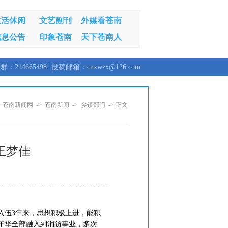
生活休闲
文艺副刊
外媒看苍南
信息公告
印象苍南
天下苍南人
群：214665498 ·投稿邮箱：cnxwzx@126.com
：
苍南新闻网
->
苍南新闻
->
乡镇部门
-> 正文
王梦佳
入伍3年来，思想积极上进，能积
年华全部融入到消防事业，多次