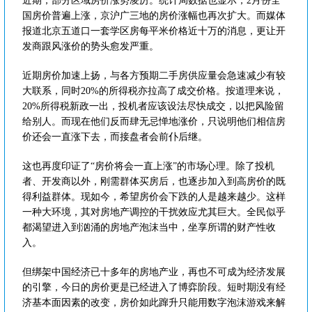
近期，部分区域房价涨势凌厉。统计局数据也显示，2月份全
国房价普遍上涨，京沪广三地的房价涨幅也再次扩大。而媒体
报道北京五道口一套学区房每平米价格近十万的消息，更让开
发商跟风涨价的势头愈发严重。
近期房价加速上扬，与各方预期二手房供应量会急速减少有较
大联系，同时20%的所得税亦拉高了成交价格。按道理来说，
20%所得税新政一出，投机者应该设法尽快成交，以把风险留
给别人。而现在他们反而肆无忌惮地涨价，只说明他们相信房
价还会一直涨下去，而接盘者会前仆后继。
这也再度印证了“房价将会一直上涨”的市场心理。除了投机
者、开发商以外，刚需群体买房后，也逐步加入到高房价的既
得利益群体。现如今，希望房价会下跌的人是越来越少。这样
一种大环境，其对房地产调控的干扰效应尤其巨大。全民似乎
都渴望进入到汹涌的房地产泡沫当中，坐享所谓的财产性收
入。
但绑架中国经济已十多年的房地产业，再也不可成为经济发展
的引擎，今日的房价更是已经进入了博弈阶段。短时期没有经
济基本面因素的改变，房价如此蹿升只能用数字泡沫游戏来解