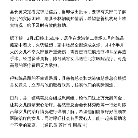
县长黄荣定看完求助信后，当即做出批示，要求有关部门了解
她们的实际困难。副县长林朝朝知情后，希望慈善机构马上核
实情况，给予及时有效的救助。
据了解，2月2日晚上6点多，居住在龙港第二菜场81号的陈吕
藏家中着火，火势猛烈，家中物品全部烧成灰烬。才4个半月
大的女儿不幸头部被严重烧伤，需要进行疤痕治疗和耳朵再造
手术。经过多番周折，陈吕藏将女儿送往北京医院治疗。可是
高额的医疗费用无力承担。
得知陈吕藏的不幸遭遇后，县慈善总会和龙港镇慈善总会根据
县长意见，立即与他们取得联系，核实他们的实际困难。
日前，县、镇慈善总会组成慰问组，给他们送上万元慰问金，
让其女儿能够安心治疗。县慈善总会会长林秀政等一行还对陈
吕藏女儿的治疗情况进行详细了解，希望他们能够好好照顾在
医院治疗的女儿，同时呼吁社会各界爱心人士能一起来帮助这
个不幸的家庭。（通讯员 苏肖肖 周昌冲）