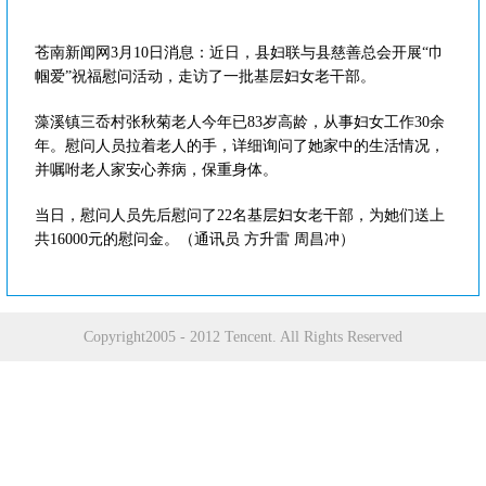
苍南新闻网3月10日消息：近日，县妇联与县慈善总会开展“巾
帼爱”祝福慰问活动，走访了一批基层妇女老干部。
藻溪镇三岙村张秋菊老人今年已83岁高龄，从事妇女工作30余
年。慰问人员拉着老人的手，详细询问了她家中的生活情况，
并嘱咐老人家安心养病，保重身体。
当日，慰问人员先后慰问了22名基层妇女老干部，为她们送上
共16000元的慰问金。（通讯员 方升雷 周昌冲）
Copyright2005 - 2012 Tencent. All Rights Reserved