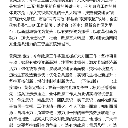
黄荣定说，今年是全面贯彻落实党的十八大精神的开局之年，
是实施“十二五”规划承前启后的关键一年。今年政府工作的总
体要求是：深入贯彻落实党的十八大精神，按照省委建设“两
富”现代化浙江、市委“两海两改”和县委“双海双区”战略，全面
落实县委“1149”工作部署，以浙台（苍南）经贸合作区为平
台，以新型城镇化为龙头，以有效投资为抓手，以改革创新为
动力，加快推进经济、社会、政府三大转型，努力建设浙南闽
东北最具活力的工贸生态滨海城市。
黄荣定指出，今年政府工作将重点抓好六方面工作：坚持项目
带动，掀起有效投资新高潮；注重实体振兴，激发县域经济新
活力；强化统筹协调，展现城乡建设新面貌；突出环境整治，
迈出生态改造新步伐；优化公共服务，实现民生福祉新提升；
坚持开拓创新，增创体制机制新优势。 （下转2版） （上
接1版） 黄荣定指出，在新一轮的县域竞争中，标兵已遥遥领
先，追兵正步步逼近。全体政府工作人员要切实增强忧患意
识、争先意识、精品意识、团队意识、实干意识，始终做到谋
事布局一盘棋、工作热情一团火、个人形象一面旗，知耻而后
勇，自增压力，负重奋进，努力用干部的辛苦指数换取老百姓
的幸福指数，提高人民群众对政府的满意度。他指出，广大干
部一定要坚持做到奋勇争先，打造有为政府；雷厉风行，打造