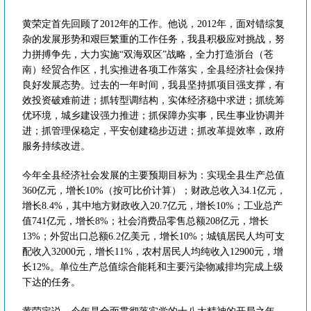
黄荣定首先回顾了2012年的工作。他说，2012年，面对错综复
杂的发展形势和艰巨繁重的工作任务，我县积极应对挑战，努
力拼搏争先，大力实施“双海双区”战略，全力打造浙台（苍
南）经贸合作区，扎实推进各项工作落实，全县经济社会保持
良好发展态势。过去的一年时间，我县坚持抓项目强支撑，有
效投资破难前进；抓转型调结构，实体经济稳中求进；抓统筹
优环境，城乡建设强力推进；抓保障办实事，民生事业协调并
进；抓管理保稳定，平安创建稳步迈进；抓改革提效率，政府
服务持续改进。
今年全县经济社会发展的主要预期目标为：实现全县生产总值
360亿元，增长10%（按可比价计算）；财政总收入34.1亿元，
增长8.4%，其中地方财政收入20.7亿元，增长10%；工业总产
值741亿元，增长8%；社会消费品零售总额208亿元，增长
13%；外贸出口总额6.2亿美元，增长10%；城镇居民人均可支
配收入32000元，增长11%，农村居民人均纯收入12900元，增
长12%。单位生产总值综合能耗和主要污染物减排均完成上级
下达的任务。