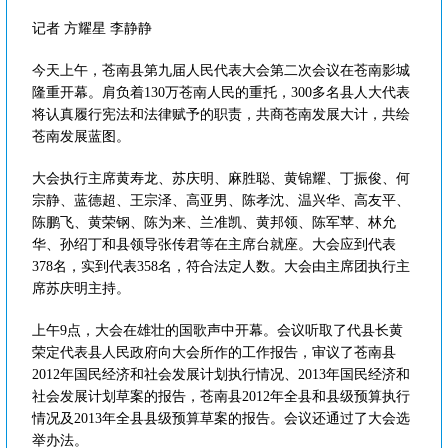
记者 方耀星 李静静
今天上午，苍南县第九届人民代表大会第二次会议在苍南影城
隆重开幕。肩负着130万苍南人民的重托，300多名县人大代表
将认真履行宪法和法律赋予的职责，共商苍南发展大计，共绘
苍南发展蓝图。
大会执行主席黄寿龙、苏庆明、麻胜聪、黄锦耀、丁振俊、何
宗静、蓝德超、王宗泽、高亚男、陈孝沈、温兴华、高友平、
陈鹏飞、黄荣钢、陈为来、兰准凯、黄邦领、陈军苹、林允
华、孙绍丁和县领导张传君等在主席台就座。大会应到代表
378名，实到代表358名，符合法定人数。大会由主席团执行主
席苏庆明主持。
上午9点，大会在雄壮的国歌声中开幕。会议听取了代县长黄
荣定代表县人民政府向大会所作的工作报告，审议了苍南县
2012年国民经济和社会发展计划执行情况、2013年国民经济和
社会发展计划草案的报告，苍南县2012年全县和县级预算执行
情况及2013年全县县级预算草案的报告。会议还通过了大会选
举办法。