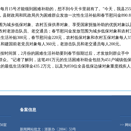
要每月15号才能领到困难补助的，想不到今天卡里就有了。”今天，我县25
县财政局和民政局共为困难群众发放一次性生活补贴和春节慰问金890.
围为城乡低保对象、农村五保供养对象、享受国家抚恤补助的优抚对象以
农村老游击队员、老交通员；春节慰问金发放范围为城乡低保对象和农村
生活补贴300元，春节慰问金220元，农村低保对象和衣村五保对象每人33
象和建国前老党员对象每人360元，老游击队员和老交通员每人200元。
果按时间算，2月份的困难生活补助要到春节假期过后，才发放到群众手中
众。”记者了解到，这笔491万元的生活困难补助金包括为451户城镇低
放的最低生活保障金435.2万元，以及为859位全县低保边缘对象重度残疾人
备案信息
56室
>> 网
新闻网站批文：浙新办〔2004〕53号