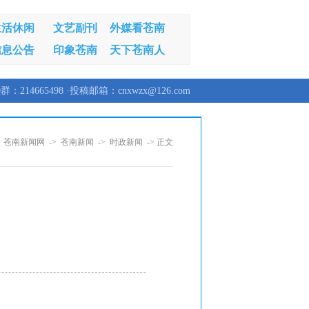
生活休闲
文艺副刊
外媒看苍南
信息公告
印象苍南
天下苍南人
群：214665498 ·投稿邮箱：cnxwzx@126.com
：
苍南新闻网
->
苍南新闻
->
时政新闻
-> 正文