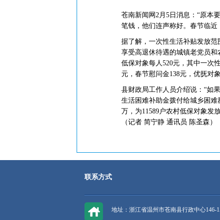
苍南新闻网2月5日消息：“原本
笔钱，他们连声称好。春节临近，
据了解，一次性生活补贴发放范
享受高退休待遇的城镇老党员和
低保对象每人520元，其中一次性
元，春节慰问金138元，优抚对
县财政局工作人员介绍说：“如
生活困难补助金拨付给城乡困难群
万，为11589户农村低保对象发
（记者 简宁静 通讯员 陈圣森）
联系方式
地址：浙江省温州市苍南县行政中心146-1