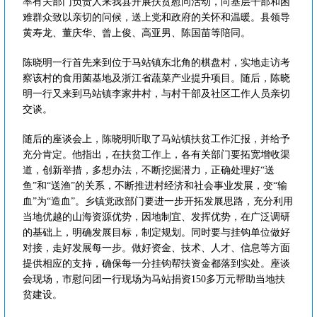
率有关部门负责人来我县开展扶贫慰问活动，向基层干部和困
难群众致以亲切的问候，送上党和政府的关怀和温暖。县领导
黄寿龙、董庆华、曾上俊、高亚男、陈国苗等陪同。
陈晓明一行首先来到位于马站镇东北角的棋盘村，实地走访考
察该村的食用菌基地及浙江省蔬菜产业提升项目。随后，陈晓
明一行又来到马站镇李家井村，与村干部及社区工作人员亲切
交谈。
随后的座谈会上，陈晓明听取了马站镇扶贫工作汇报，并给予
充分肯定。他指出，在扶贫工作上，各有关部门要拓宽增收渠
道，创新举措，多想办法，不断挖掘潜力，正确处理好“送
鱼”和“送渔”的关系，不断推进村经济和社会事业发展，变“输
血”为“造血”。乡镇党政部门要进一步开拓发展思路，充分利用
当地优越的山海资源优势，因地制宜、发挥优势，在广泛调研
的基础上，明确发展目标，制定规划。同时要与挂钩单位做好
对接，走好发展每一步。做好资金、技术、人才、信息等方面
提供相应的支持，确保每一分挂钩帮扶资金都落到实处。座谈
会现场，市慰问团一行现场为马站捐资150多万元帮助当地扶
贫建设。