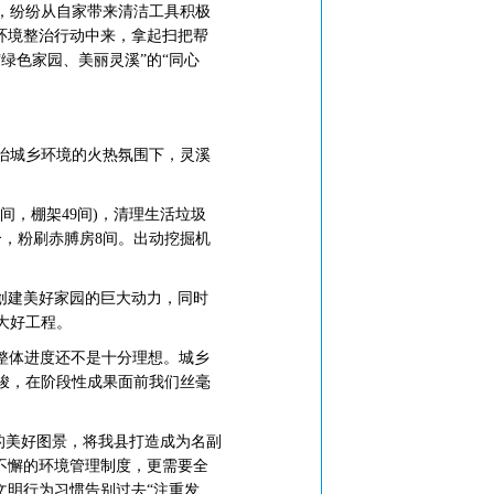
，纷纷从自家带来清洁工具积极
环境整治行动中来，拿起扫把帮
绿色家园、美丽灵溪”的“同心
治城乡环境的火热氛围下，灵溪
0间，棚架49间)，清理生活垃圾
1个，粉刷赤膊房8间。出动挖掘机
创建美好家园的巨大动力，同时
大好工程。
但整体进度还不是十分理想。城乡
峻，在阶段性成果面前我们丝毫
的美好图景，将我县打造成为名副
不懈的环境管理制度，更需要全
文明行为习惯告别过去“注重发