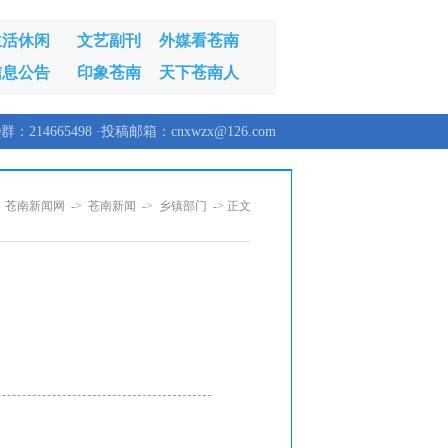
生活休闲
文艺副刊
外媒看苍南
信息公告
印象苍南
天下苍南人
群：214665498 ·投稿邮箱：cnxwzx@126.com
：
苍南新闻网
->
苍南新闻
->
乡镇部门
-> 正文