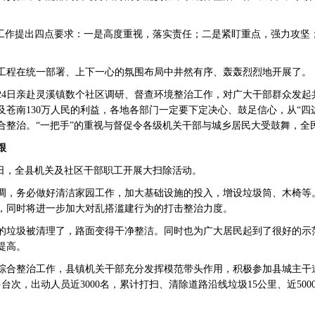
体工作提出四点要求：一是高度重视，落实责任；二是紧盯重点，强力攻坚
工程在统一部署、上下一心的氛围布局中井然有序、轰轰烈烈地开展了。
24日亲赴灵溪镇数个社区调研、督查环境整治工作，对广大干部群众发起共
苍南130万人民的利益，各地各部门一定要下定决心、鼓足信心，从“四边
合整治。“一把手”的重视与督促令各级机关干部与城乡居民大受鼓舞，全
跟
8日，全县机关及社区干部职工开展大扫除活动。
调，务必做好清洁家园工作，加大基础设施的投入，增设垃圾筒、木椅等
，同时将进一步加大对乱搭滥建行为的打击整治力度。
的垃圾被清理了，路面变得干净整洁。同时也为广大居民起到了很好的示
提高。
综合整治工作，县镇机关干部充分发挥模范带头作用，积极参加县城主干
台次，出动人员近3000名，累计打扫、清除道路沿线垃圾15公里、近500
。