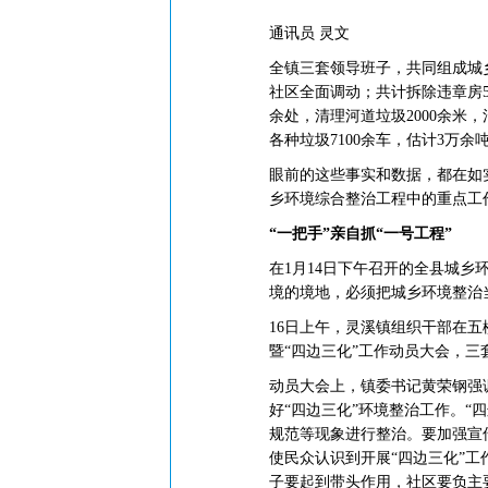
通讯员 灵文
全镇三套领导班子，共同组成城乡
社区全面调动；共计拆除违章房55
余处，清理河道垃圾2000余米
各种垃圾7100余车，估计3万余
眼前的这些事实和数据，都在如
乡环境综合整治工程中的重点工
“一把手”
亲自抓“一号工程”
在1月14日下午召开的全县城
境的境地，必须把城乡环境整治
16日上午，灵溪镇组织干部在五
暨“四边三化”工作动员大会，
动员大会上，镇委书记黄荣钢强
好“四边三化”环境整治工作。“
规范等现象进行整治。要加强宣
使民众认识到开展“四边三化”
子要起到带头作用，社区要负主