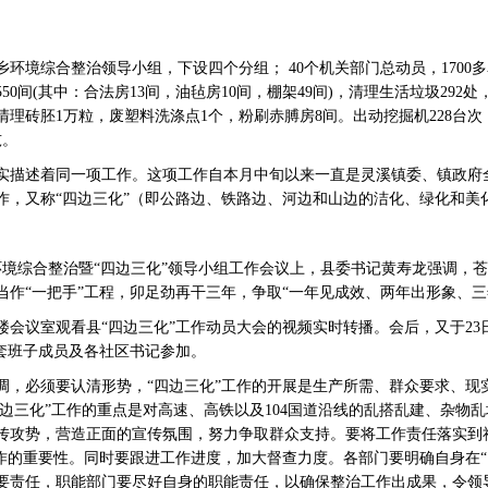
环境综合整治领导小组，下设四个分组； 40个机关部门总动员，1700
0间(其中：合法房13间，油毡房10间，棚架49间)，清理生活垃圾292处，
，清理砖胚1万粒，废塑料洗涤点1个，粉刷赤膊房8间。出动挖掘机228台次
吨。
实描述着同一项工作。这项工作自本月中旬以来一直是灵溪镇委、镇政府
作，又称“四边三化”（即公路边、铁路边、河边和山边的洁化、绿化和美
乡环境综合整治暨“四边三化”领导小组工作会议上，县委书记黄寿龙强调，
当作“一把手”工程，卯足劲再干三年，争取“一年见成效、两年出形象、三
楼会议室观看县“四边三化”工作动员大会的视频实时转播。会后，又于2
三套班子成员及各社区书记参加。
调，必须要认清形势，“四边三化”工作的开展是生产所需、群众要求、现
四边三化”工作的重点是对高速、高铁以及104国道沿线的乱搭乱建、杂物
传攻势，营造正面的宣传氛围，努力争取群众支持。要将工作责任落实到
工作的重要性。同时要跟进工作进度，加大督查力度。各部门要明确自身在“
要责任，职能部门要尽好自身的职能责任，以确保整治工作出成果，令领