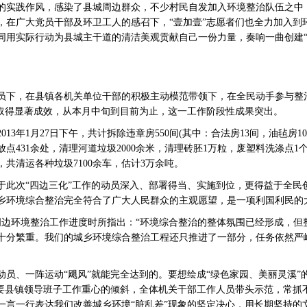
的实践作风，感染了县城周边群众，不少村民自发加入环境整治队伍之中
，在广大党员干部及环卫工人的感召下，“壹加壹”志愿者们也全力加入到
同用实际行动为县城主干道的清洁美观贡献自己一份力量，奏响一曲创建“
员下，在县镇各机关单位干部的积极主动模范带领下，在全民动手参与整
作取得显著成效，从本月中旬到目前为止，这一工作阶段性成果突出。
13年1月27日下午，共计拆除违章房550间(其中：合法房13间，油毡房1
乱放点431余处，清理河道垃圾2000余米，清理砖胚1万粒，废塑料洗涤点
辆，共清运各种垃圾7100余车，估计3万余吨。
于此次“四边三化”工作的动员深入、部署得当、实施到位，更得益于全民
乡环境综合整治完全符合了广大人民群众的主观愿望，是一项利国利民的
道周边环境整治工作进度时所指出：“环境综合整治的整体氛围已经形成，
十分繁重。我们的城乡环境综合整治工程还只推进了一部分，任务依然严
动员、一阵运动“飓风”就能完全达到的。要想绘成“绿色家园、美丽灵溪”
需要县镇领导班子工作重心的倾斜，全体机关干部工作人员带头示范，常抓
一言一行表达我们改善城乡环境“脏乱差”现象的坚定决心，用长期坚持的