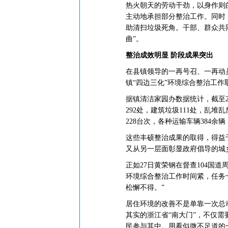
热火朝天的劳动干劲，以身作则
主动地承担部分整治工作。同时
助清扫垃圾死角。干部、群众共
曲”。
整治成效明显 阶段成果突出
在县镇领导的一再号召、一再动
镇“四边三化”环境综合整治工
据镇清洁家园办数据统计，截至20
292处，建筑垃圾111处，乱堆
228台次，各种运输车辆384余
这些丰硕整治成果的取得，得益
又从另一层面彰显政府倡导的城
正如27日黄荣钢在督查104国
环境综合整治工作时间紧，任务
松懈不得。”
居住环境的改善不是单靠一次总
其实的浙江省“南大门”，不仅
民参与其中。用看似微不足道的