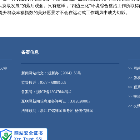
以换取发展”的落后观念。只有这样，“四边三化”环境综合整治工作所取
提升群众幸福指数的美好愿景才不会在运动式工作飓风中成为幻影。
备案信息
56室
>> 网
新闻网站批文：浙新办〔2004〕53号
>> 版
监督投诉：0577－68881659
>> 联
备案号：浙ICP备18047644号-2
>> 投
互联网新闻信息服务许可证：33120200017
>> 友
法律顾问：浙江昇铭律师事务所 杨传信律师