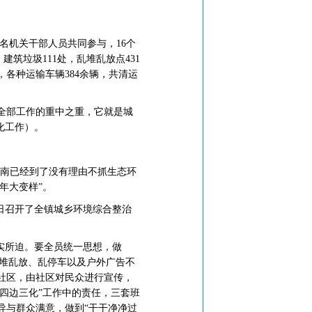
多名机关干部人员共同参与，16个
建筑垃圾111处，乱堆乱放点431
，各种运输车辆384余辆，共清运
全部工作的重中之重，它就是城
化工作）。
苍南已经到了没有理由不抓生态环
年大变样”。
3日召开了全镇城乡环境综合整治
实所迫。要全员统一思想，做
乱堆乱放、乱停车以及户外广告不
社区，由社区对民众进行宣传，
四边三化”工作中的责任，三套班
导与群众满意，做到“干干净净过