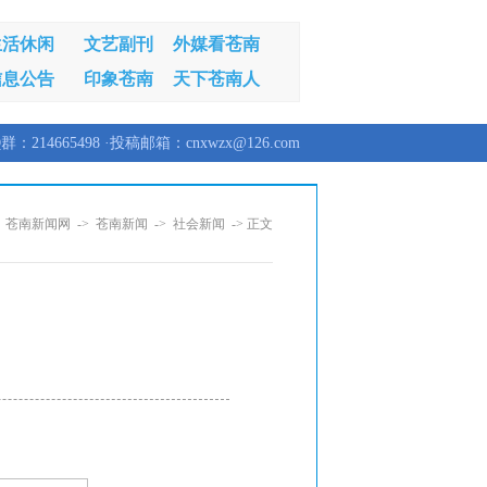
生活休闲
文艺副刊
外媒看苍南
信息公告
印象苍南
天下苍南人
群：214665498 ·投稿邮箱：cnxwzx@126.com
：
苍南新闻网
->
苍南新闻
->
社会新闻
-> 正文