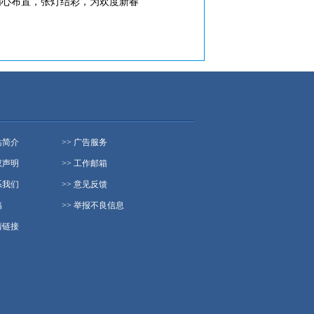
精心布置，张灯结彩，为欢度新春
站简介
>> 广告服务
权声明
>> 工作邮箱
系我们
>> 意见反馈
稿
>> 举报不良信息
情链接