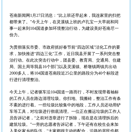
苍南新闻网1月27日消息：“比上班还早起来，我连家里的扫把
都带来了。”今天上午，在灵溪镇上班的卢孔宝一大早就和同
事一起来到104国道参加环境整治行动，为建设美好苍南尽一
份力。
为贯彻落实市委、市政府抓好春节前“四边区域”洁化工作的要
求，加快推进“四边三化”工作，近日我县开展了一系列突击整
治行动。在此次突击行动中，团县委、教育局、交通局、住建
局、国土局等我县16个部门以及灵溪镇、桥墩镇两镇共出动
2000多人，将104国道苍南段近25公里的路段分为40个标段进
行进行清理整治。
今天上午，记者驱车沿104国道一路而行，不时发现带着袖标
的工作人员在路边清理垃圾。你扫地、我搬砖，整治工作有条
不紊的进行着。一些垃圾比较集中的地段，工作人员还动用铲
车等工具，对垃圾进行彻底清理。一位正在搬运垃圾的工作人
员告诉记者，“之前对违章进行了拆除，现在是在清理拆后的
建筑垃圾。”一旁的志愿者告诉记者，下午还有在校生会来加
入美化家乡的队伍，“大家都很主动的配合，沿路的居民也都