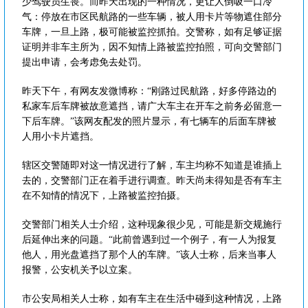
少驾驶员生畏。而昨天出现的一种情况，更让人倒吸一口冷
气：停放在市区民航路的一些车辆，被人用卡片等物遮住部分
车牌，一旦上路，极可能被监控抓拍。交警称，如有足够证据
证明并非车主所为，因不知情上路被监控拍照，可向交警部门
提出申请，会考虑免去处罚。
昨天下午，有网友发微博称：“刚路过民航路，好多停路边的
私家车后车牌被故意遮挡，请广大车主在开车之前务必留意一
下后车牌。”该网友配发的照片显示，有七辆车的后面车牌被
人用小卡片遮挡。
辖区交警随即对这一情况进行了解，车主均称不知道是谁插上
去的，交警部门正在着手进行调查。昨天尚未得知是否有车主
在不知情的情况下，上路被监控拍摄。
交警部门相关人士介绍，这种现象很少见，可能是新交规施行
后延伸出来的问题。“此前曾遇到过一个例子，有一人为报复
他人，用光盘遮挡了那个人的车牌。”该人士称，后来当事人
报警，公安机关予以立案。
市公安局相关人士称，如有车主在生活中碰到这种情况，上路