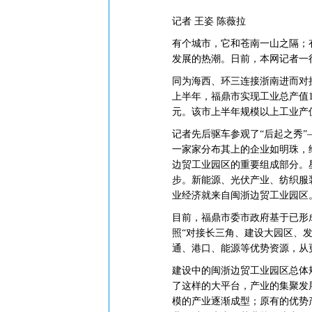
记者 王姿 陈薇拉
有个城市，它和苍南一山之隔；
发展的热潮。日前，本网记者一
同为海西、环三连接浙南进而对
上半年，福鼎市实现工业总产值145
元。该市上半年规模以上工业产值
记者先后驱车参观了“后起之秀
一家家分布其上的企业如明珠，
边贸工业园区的重要组成部分。
步。新能源、光伏产业、纺织服
业经济就来自闽浙边贸工业园区
目前，福鼎市委市政府基于已形
照“对接长三角、建设大园区、
通、港口、能源等优势资源，从
建设中的闽浙边贸工业园区总体
了这样的大平台，产业的集聚发
模的产业逐渐成型；原有的优势