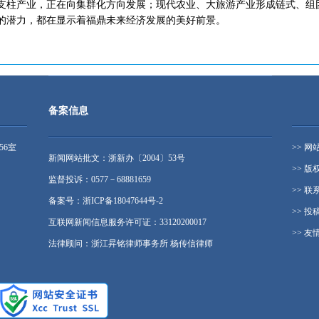
支柱产业，正在向集群化方向发展；现代农业、大旅游产业形成链式、组
的潜力，都在显示着福鼎未来经济发展的美好前景。
备案信息
56室
>> 网
新闻网站批文：浙新办〔2004〕53号
>> 版
监督投诉：0577－68881659
>> 联
备案号：浙ICP备18047644号-2
>> 投
互联网新闻信息服务许可证：33120200017
>> 友
法律顾问：浙江昇铭律师事务所 杨传信律师