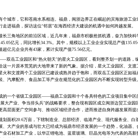
有个城市，它和苍南水系相连。福鼎，闽浙边界正在崛起的滨海旅游工业
行走进福鼎，探访这位“邻居”在海西经济大建设的机遇中如何跨越发展。
接长三角地区的前沿区域，近几年来，福鼎市积极抢抓机遇，奋力加快科
.05亿元，同比增长34.3%。其中，规模以上工业企业实现总产值135.05
超亿元企业共有43家，累计实现产值75.56亿元。
”——双岳工业园区和“热火朝天”的星火工业园区，看到整齐划一的道路，
给这一片原本荒芜的大地带来了新的气象。据介绍，星火工业园区、文渡
星火和文渡两个工业园区已建设成熟并趋于饱和，而双岳工业园区正如福
装、汽摩配件、食品加工等产业在规范化的工业园区内不断实现转型升级
。
成的一个省级工业园区——福鼎工业园和十个各具特色的工业项目集中区的
发展大产业、争当排头兵”的战略要求，整合现有园区成立闽浙边贸工业园
更高层面更广空间参与、推动区域经济合作，进而推进自身跨越发展而提
规划面积20.6万亩，下辖制造业、总部经济、临港产业、现代服务业、白
展、大产业的形成与壮大已经成为福鼎市经济发展的一个趋势，化油器、
产业石材加工产业，以华正锂电池、蓝星玻璃、巨晶光电等为代表的高新