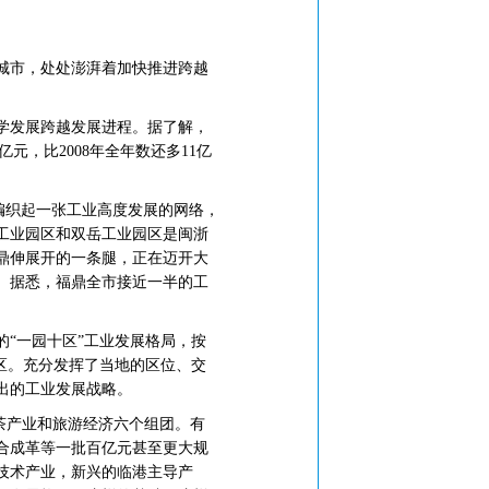
城市，处处澎湃着加快推进跨越
学发展跨越发展进程。据了解，
亿元，比2008年全年数还多11亿
编织起一张工业高度发展的网络，
工业园区和双岳工业园区是闽浙
鼎伸展开的一条腿，正在迈开大
。据悉，福鼎全市接近一半的工
“一园十区”工业发展格局，按
区。充分发挥了当地的区位、交
出的工业发展战略。
茶产业和旅游经济六个组团。有
合成革等一批百亿元甚至更大规
技术产业，新兴的临港主导产