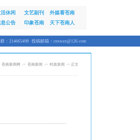
生活休闲
文艺副刊
外媒看苍南
信息公告
印象苍南
天下苍南人
群：214665498 ·投稿邮箱：cnxwzx@126.com
：
苍南新闻网
->
苍南新闻
->
时政新闻
-> 正文