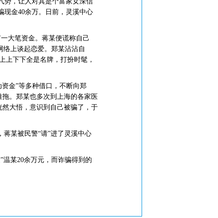
的气势，让人对其是个富家女深信
现金40余万。日前，灵溪中心
有一大笔资金。蒋某便谎称自己
网络上谈起恋爱。郑某沾沾自
、上上下下全是名牌，打扮时髦，
动资金”等多种借口，不断向郑
由推拖。郑某也多次到上海的各家医
恍然大悟，意识到自己被骗了，于
，蒋某被民警“请”进了灵溪中心
温某20余万元，而诈骗得到的