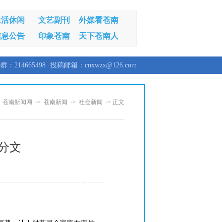
生活休闲
文艺副刊
外媒看苍南
信息公告
印象苍南
天下苍南人
群：214665498 ·投稿邮箱：cnxwzx@126.com
：
苍南新闻网
->
苍南新闻
->
社会新闻
-> 正文
无分文