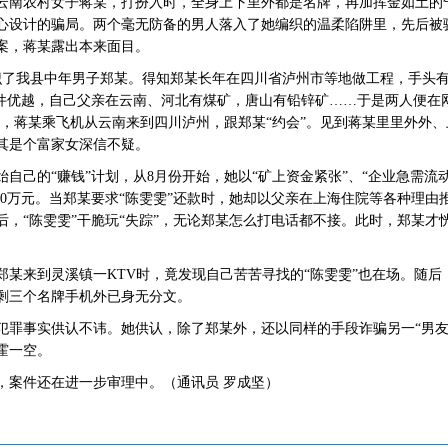
1岁云南农村女子蒋某，打扮入时，全身上下里外都是名牌，再加挥金如土
心设计的骗局。两个毫无防备的男人落入了她编织的温柔陷阱里，先后被骗
案，蒋某露出本来面目。
识了我县中年男子郑某。得知郑某长年在四川省泸州市等地做工程，手头
条件优越，自己父亲在云南、河北有煤矿，唐山有铅锌矿……于是两人便在
月，蒋某乘飞机从云南来到四川泸州，跟郑某“约会”。见到蒋某里里外外
其是个富家女深信不疑。
自己的“赚钱”计划，从8月份开始，她以“矿上资金紧张”、“企业急需流
20万元。当郑某要求“陈雯雯”还款时，她却以父亲在上海住院等各种理
后，“陈雯雯”干脆玩“失踪”，无论郑某怎么打电话都不接。此时，郑某才
当郑某来到灵溪镇一KTV时，竟发现自己苦苦寻找的“陈雯雯”也在场。随后
剩三个名牌手机外已身无分文。
犯罪事实供认不讳。她供认，除了郑某外，还以同样的手段诈骗另一“男友”
霍一空。
，案件还在进一步审理中。（通讯员 罗成坚）