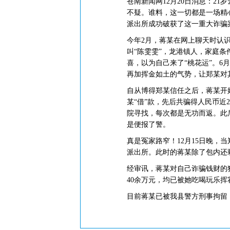
苍南新闻网12月20日消息：2
不疑。谁料，这一切都是一场精
派出所成功破获了这一重大诈骗
今年2月，蒋某在网上聊天时认
叫“陈雯雯”，龙港镇人，家庭
喜，以为自己来了“桃花运”。6
再加挥金如土的气势，让郑某对
自从博得郑某信任之后，蒋某开始
某“借”款，先后共骗得人民币近
院寻找，每次都是无功而返。此
是便报了警。
真是冤家路窄！12月15日晚，
派出所。此时的蒋某除了包内还
经审讯，蒋某对自己诈骗钱财的
40余万元，均已被她吃喝玩乐挥
目前蒋某已被我县警方刑事拘留