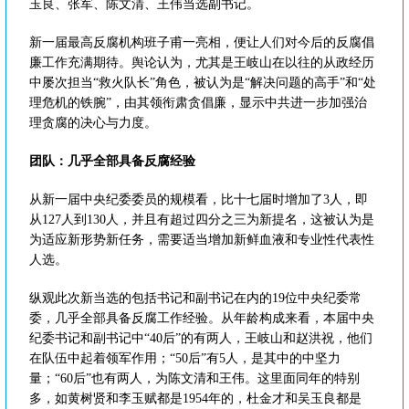
玉良、张军、陈文清、王伟当选副书记。
新一届最高反腐机构班子甫一亮相，便让人们对今后的反腐倡
廉工作充满期待。舆论认为，尤其是王岐山在以往的从政经历
中屡次担当“救火队长”角色，被认为是“解决问题的高手”和“处
理危机的铁腕”，由其领衔肃贪倡廉，显示中共进一步加强治
理贪腐的决心与力度。
团队：几乎全部具备反腐经验
从新一届中央纪委委员的规模看，比十七届时增加了3人，即
从127人到130人，并且有超过四分之三为新提名，这被认为是
为适应新形势新任务，需要适当增加新鲜血液和专业性代表性
人选。
纵观此次新当选的包括书记和副书记在内的19位中央纪委常
委，几乎全部具备反腐工作经验。从年龄构成来看，本届中央
纪委书记和副书记中“40后”的有两人，王岐山和赵洪祝，他们
在队伍中起着领军作用；“50后”有5人，是其中的中坚力
量；“60后”也有两人，为陈文清和王伟。这里面同年的特别
多，如黄树贤和李玉赋都是1954年的，杜金才和吴玉良都是