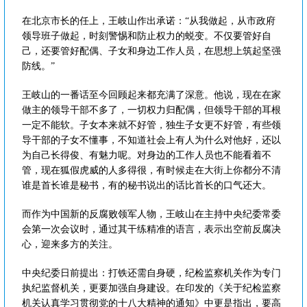
在北京市长的任上，王岐山作出承诺：“从我做起，从市政府
领导班子做起，时刻警惕和防止权力的蜕变。不仅要管好自
己，还要管好配偶、子女和身边工作人员，在思想上筑起坚强
防线。”
王岐山的一番话至今回顾起来都充满了深意。他说，现在在家
做主的领导干部不多了，一切权力归配偶，但领导干部的耳根
一定不能软。子女本来就不好管，独生子女更不好管，有些领
导干部的子女不懂事，不知道社会上有人为什么对他好，还以
为自己长得俊、有魅力呢。对身边的工作人员也不能看着不
管，现在狐假虎威的人多得很，有时候走在大街上你都分不清
谁是首长谁是秘书，有的秘书说出的话比首长的口气还大。
而作为中国新的反腐败领军人物，王岐山在主持中央纪委常委
会第一次会议时，通过其干练精准的语言，表示出空前反腐决
心，迎来多方的关注。
中央纪委日前提出：打铁还需自身硬，纪检监察机关作为专门
执纪监督机关，更要加强自身建设。在印发的《关于纪检监察
机关认真学习贯彻党的十八大精神的通知》中更是指出，要高