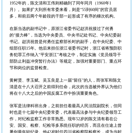
1952年的，陈文清和王伟则精确到了同年同月（1960年1
月）。如果扩大到所有常委来看，则是“55到60间”的官员居
多，和前后两个年龄段的干部一起形成了有序的梯次机构。
在新当选的副书记中，原浙江省委书记赵洪祝接过了何勇
的“接力棒”，当选为中央委员、中央书记处书记、中央纪委副
书记。赵洪祝曾是何勇任监察部长时的副手，在中央纪委、中
组部任职15年。他后来担任浙江省委书记时，浙江省将预防职
务犯罪工作纳入“平安浙江”考核之中，制定实施《党员领导干
部防止利益冲突暂行办法》等规定，加强对重要部门、重点环
节和岗位的监督检查。
黄树贤、李玉赋、吴玉良是上一届“留任”的人，而张军和陈文
清是在十八大召开之前得到任命，此次的当选被外界认为他们
将在十八大之后的中国反腐工作中扮演重要角色。
张军是法律科班出身，之前担任着最高人民法院副院长，但同
时也是十七届中央纪委常委，代表最高法参与中央纪委领导工
作，对纪检监察工作非常熟悉。现年52岁的陈文清有着在公
安、国安、检察、纪检等多系统任职的经历，而且在仕途上曾
屡创最年轻纪录。他42岁时任四川省检察院检察长，成为当时