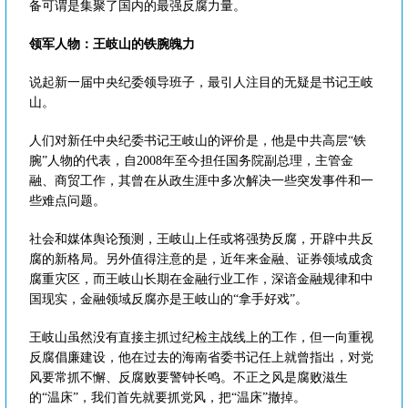
备可谓是集聚了国内的最强反腐力量。
领军人物：王岐山的铁腕魄力
说起新一届中央纪委领导班子，最引人注目的无疑是书记王岐
山。
人们对新任中央纪委书记王岐山的评价是，他是中共高层“铁
腕”人物的代表，自2008年至今担任国务院副总理，主管金
融、商贸工作，其曾在从政生涯中多次解决一些突发事件和一
些难点问题。
社会和媒体舆论预测，王岐山上任或将强势反腐，开辟中共反
腐的新格局。另外值得注意的是，近年来金融、证券领域成贪
腐重灾区，而王岐山长期在金融行业工作，深谙金融规律和中
国现实，金融领域反腐亦是王岐山的“拿手好戏”。
王岐山虽然没有直接主抓过纪检主战线上的工作，但一向重视
反腐倡廉建设，他在过去的海南省委书记任上就曾指出，对党
风要常抓不懈、反腐败要警钟长鸣。不正之风是腐败滋生
的“温床”，我们首先就要抓党风，把“温床”撤掉。