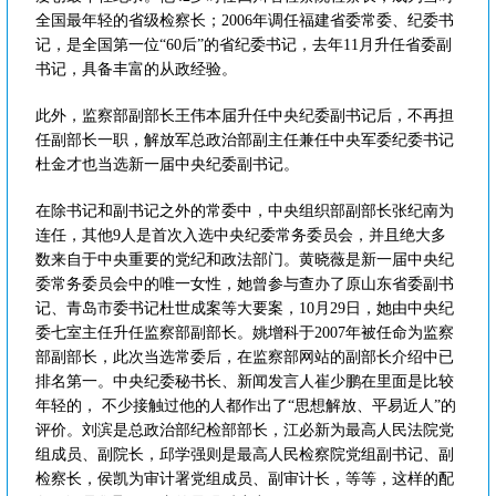
全国最年轻的省级检察长；2006年调任福建省委常委、纪委书
记，是全国第一位“60后”的省纪委书记，去年11月升任省委副
书记，具备丰富的从政经验。
此外，监察部副部长王伟本届升任中央纪委副书记后，不再担
任副部长一职，解放军总政治部副主任兼任中央军委纪委书记
杜金才也当选新一届中央纪委副书记。
在除书记和副书记之外的常委中，中央组织部副部长张纪南为
连任，其他9人是首次入选中央纪委常务委员会，并且绝大多
数来自于中央重要的党纪和政法部门。黄晓薇是新一届中央纪
委常务委员会中的唯一女性，她曾参与查办了原山东省委副书
记、青岛市委书记杜世成案等大要案，10月29日，她由中央纪
委七室主任升任监察部副部长。姚增科于2007年被任命为监察
部副部长，此次当选常委后，在监察部网站的副部长介绍中已
排名第一。中央纪委秘书长、新闻发言人崔少鹏在里面是比较
年轻的， 不少接触过他的人都作出了“思想解放、平易近人”的
评价。刘滨是总政治部纪检部部长，江必新为最高人民法院党
组成员、副院长，邱学强则是最高人民检察院党组副书记、副
检察长，侯凯为审计署党组成员、副审计长，等等，这样的配