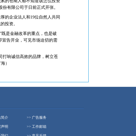
积累的苍南人都不知道该怎么投资
股份有限公司于日前正式开张。
厚的企业法人和19位自然人共同
范的投资。
”既是金融改革的重点，也是破
周即宣告开业，可见市场迫切的需
司打响诚信高效的品牌，树立苍
广海）
站简介
>> 广告服务
权声明
>> 工作邮箱
系我们
>> 意见反馈