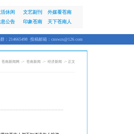
生活休闲
文艺副刊
外媒看苍南
信息公告
印象苍南
天下苍南人
群：214665498 ·投稿邮箱：cnxwzx@126.com
：
苍南新闻网
->
苍南新闻
->
经济新闻
-> 正文