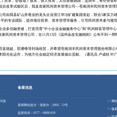
房成了房东，炒股成了股东，搭人投资，又怕老板跑路，这两年，有些资金
综合改革试验区后，我县首家民间资本管理公司—苍南润丰民间资本管理
公司由我县矿山井巷业的龙头企业浙江华冶矿建集团发起，联合5家实力雄
水平的专业团队，提供项目投资、资本管理等服务，引导民间资本参与规
企业多但融资难，打造培育“中小企业金融服务中心”和“民间财富管理中心
首家民间资本管理公司，在11月23日《温州金改实施细则》公布不到一
导蓝德超、邵潘锋等到场祝贺，并希望苍南润丰民间资本管理股份有限公
本阳光化运作，为地方社会稳定经济发展做出贡献。（通讯员 卢成桂 叶
备案信息
56室
>> 网
新闻网站批文：浙新办〔2004〕53号
>> 版
监督投诉：0577－68881659
>> 联