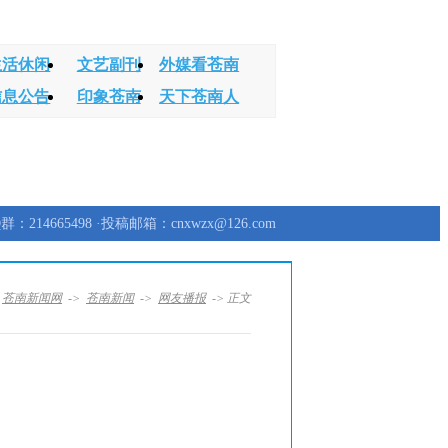
生活休闲
文艺副刊
外媒看苍南
信息公告
印象苍南
天下苍南人
群：214665498 ·投稿邮箱：cnxwzx@126.com
：
苍南新闻网
->
苍南新闻
->
网友播报
-> 正文