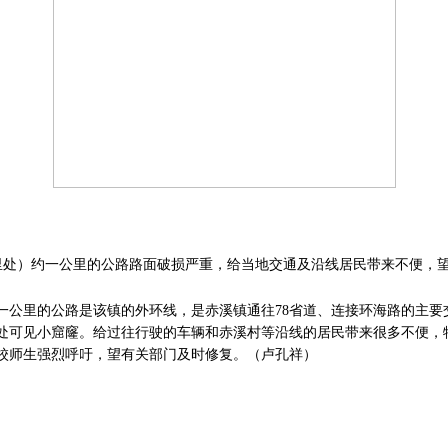
5公里处）约一公里的公路路面破损严重，给当地交通及沿线居民带来不便，
一公里的公路是该镇的外环线，是赤溪镇通往78省道、连接环海路的主要
处可见小窟窿。给过往行驶的车辆和赤溪村等沿线的居民带来很多不便，特
校师生强烈呼吁，望有关部门及时修复。（卢孔祥）