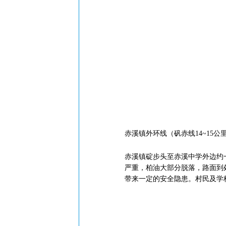
赤溪镇外环线（矾赤线14~1
赤溪镇碇步头至赤溪中学外边约
严重，柏油大部分脱落，路面到
带来一定的安全隐患。村民及学