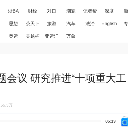
浙BA
财经
对口
潮宠
记者帮
深度
思想
茶天下
旅游
汽车
法治
English
奥运
吴越杯
亚运汇
万象
题会议 研究推进“十项重大工
55.3万
05:19