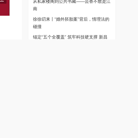
从私家楼阁到公共书藏——芸香不散是江
南
徐徐叨来丨“婚外胚胎案”背后，情理法的
碰撞
锚定“五个全覆盖” 筑牢科技硬支撑 新昌
推动企业进阶激发创新动能
中天助学 | 徐奕巧的大二暑假，在忙碌中
积蓄满满能量
神特
，盘
“生
群出