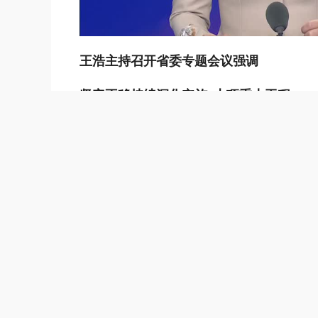
王浩主持召开省委专题会议强调
坚定不移持续深化实施“十项重大工程”
为推动取得“决定性进展”、率先呈现“生动
刘捷出席
7日上午，省委书记王浩主持召开省委专
别是“4+1”重要要求，深入践行“八八战
点“十项重大工程”上半年工作进展情况，
动图景”提供坚强支撑。
省委副书记、省长刘捷，省领导徐文光、
席。会上，“十项重大工程”牵头部门负责