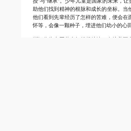
授”与“继承”。少年儿童是国家的未来，
助他们找到精神的根脉和成长的坐标。当
他们看到先辈经历了怎样的苦难，便会在
怀等，会像一颗种子，埋进他们幼小的心
浙江作为中国革命红船起航地，在培养更
现我们的担当。
一方面，现场是最好的课堂。2017年，
一刻起，我就一直想着落成后要来看一看
最忠实的见证者，那里的一砖一瓦、一物
地，更容易在心中留下深刻印记。另一方
新、创造他们愿意听、能参与的方式。如
频、绘制红色绘本、排演情景剧……孩子
作者。
历史，因孩子们的讲述而鲜活；未来，因