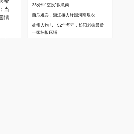
够帮
33分钟“空投”救急药
；当
西瓜难卖，浙江接力纾困河南瓜农
国情
处州人物志丨52年坚守，松阳老街最后
一家棕板床铺
中体
AI乌镇 科创桐乡｜桐乡造机器人跑进40
多家国际机场
创新浙江·AI观察丨未来食品，用算法调
基那
出美味
历史
特稿丨河南瓜事：全网助农背后的冷思考
片土
要创
微视
、创
跟党