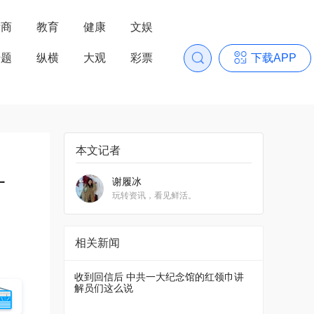
浙商
教育
健康
文娱
专题
纵横
大观
彩票
下载APP
本文记者
谢履冰
可
玩转资讯，看见鲜活。
相关新闻
收到回信后 中共一大纪念馆的红领巾讲
02:05
解员们这么说