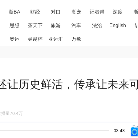
浙BA
财经
对口
潮宠
记者帮
深度
思想
茶天下
旅游
汽车
法治
English
奥运
吴越杯
亚运汇
万象
述让历史鲜活，传承让未来
播量70.4万
03:43