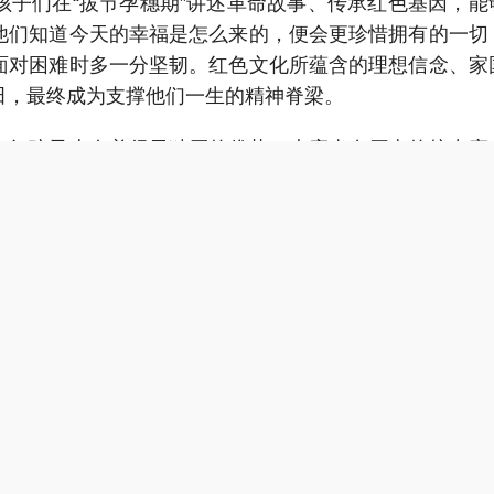
让孩子们在“拔节孕穗期”讲述革命故事、传承红色基因，能
他们知道今天的幸福是怎么来的，便会更珍惜拥有的一切
面对困难时多一分坚韧。红色文化所蕴含的理想信念、家
田，最终成为支撑他们一生的精神脊梁。
多红孩子上有着得天独厚的优势，也应当在历史的接力赛
习近平总书记在参观南湖革命纪念馆时感慨：“从纪念馆奠
，今天如愿以偿了，确实深受教育和鼓舞。”红色遗址是
一景都是最生动的教材，孩子们身临其境用脚步丈量这
面，创新是最好的传承。让一群孩子影响另一群孩子，就
今的“红船小讲解”便不满足于传统的展厅讲解，他们录制
们不再是历史的被动接收者，而是红色文化的主动传播者
孩子们的接力而可期。当一代又一代红孩子举起队旗、紧