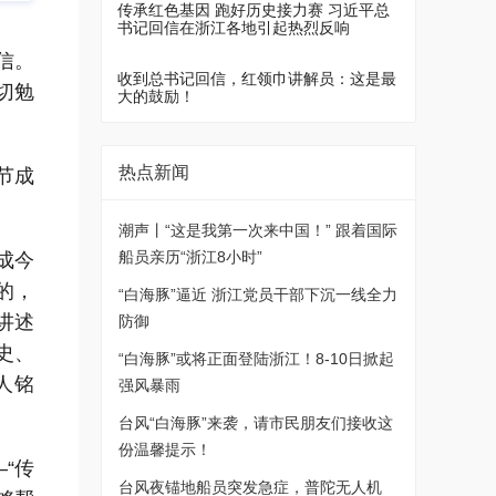
传承红色基因 跑好历史接力赛 习近平总
书记回信在浙江各地引起热烈反响
信。
收到总书记回信，红领巾讲解员：这是最
00:52
切勉
大的鼓励！
热点新闻
节成
潮声丨“这是我第一次来中国！” 跟着国际
船员亲历“浙江8小时”
成今
的，
“白海豚”逼近 浙江党员干部下沉一线全力
讲述
防御
史、
“白海豚”或将正面登陆浙江！8-10日掀起
人铭
强风暴雨
台风“白海豚”来袭，请市民朋友们接收这
份温馨提示！
“传
台风夜锚地船员突发急症，普陀无人机