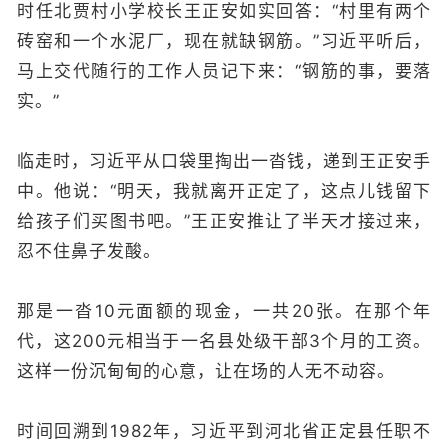
时任北贾村小学校长王正安如实回答：“村里有两个
砖窑和一个水泥厂，现在就缺钢筋。”习近平听后，
马上交代随行的工作人员记下来：“钢筋的事，要落
实。”
临走时，习近平从口袋里掏出一沓钱，递到王正安手
中。他说：“明天，我就离开正定了，这点儿钱留下
给孩子们买图书吧。”王正安推让了半天才接过来，
忍不住鼻子发酸。
那是一沓10元面额的现金，一共20张。在那个年
代，这200元相当于一名县处级干部3个月的工资。
这样一份沉甸甸的心意，让在场的人无不动容。
时间回溯到1982年，习近平到河北省正定县任职不