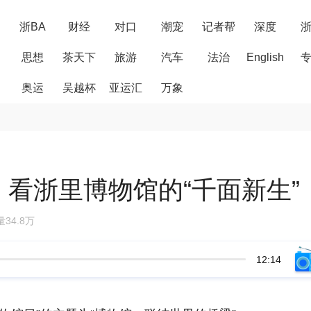
浙BA
财经
对口
潮宠
记者帮
深度
思想
茶天下
旅游
汽车
法治
English
奥运
吴越杯
亚运汇
万象
，看浙里博物馆的“千面新生”
34.8万
12:14