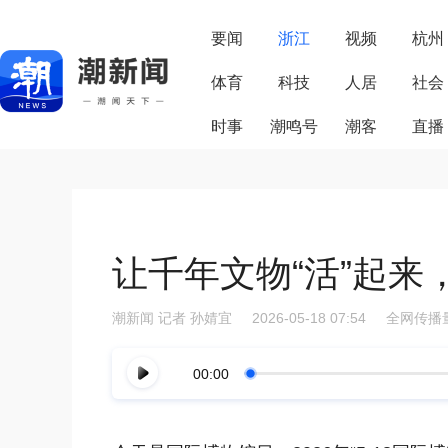
要闻
浙江
视频
杭州
体育
科技
人居
社会
时事
潮鸣号
潮客
直播
让千年文物“活”起来
潮新闻
记者 孙婧宜
2026-05-18 07:54
全网传播量
00:00