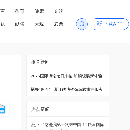
浙商
教育
健康
文娱
专题
纵横
大观
彩票
下载APP
相关新闻
2026国际博物馆日来临 解锁观展新体验
褪去“高冷”，浙江的博物馆玩转市井烟火
热点新闻
潮声丨“这是我第一次来中国！” 跟着国际