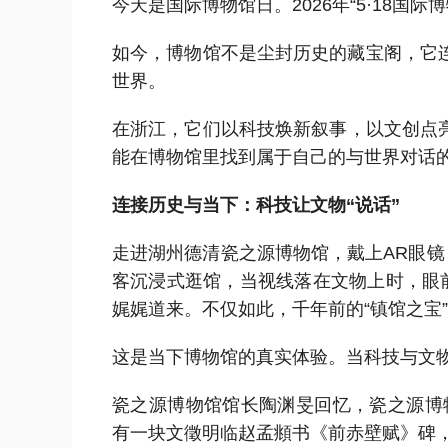
今天是国际博物馆日。2026年“5·18国
如今，博物馆不是尘封历史的藏宝阁，它
世界。
在浙江，它们以科技焕新叙事，以文创点
能在博物馆里找到属于自己的与世界对话
连接历史与当下：科技让文物“说话”
走进湖州德清瓷之源博物馆，戴上AR眼镜
客沉浸式逛馆，当视线落在文物上时，眼
娓娓道来。不仅如此，千年前的“镇馆之宝”
这是当下博物馆的真实体验。当科技与文
瓷之源博物馆馆长陶渊旻回忆，瓷之源博
有一块文徵明临赵孟頫书《前赤壁赋》碑