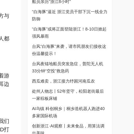
船员亲历“浙江8小时”
“白海豚”逼近 浙江党员干部下沉一线全力
方与
防御
“白海豚”或将正面登陆浙江！8-10日掀起
强风暴雨
人都
台风“白海豚”来袭，请市民朋友们接收这
份温馨提示！
台风夜锚地船员突发急症，普陀无人机
33分钟“空投”救急药
着游
西瓜难卖，浙江接力纾困河南瓜农
耳边
处州人物志丨52年坚守，松阳老街最后
。
一家棕板床铺
AI乌镇 科创桐乡｜桐乡造机器人跑进40
多家国际机场
我们
创新浙江·AI观察丨未来食品，用算法调
D打
出美味