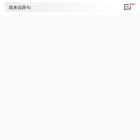
344
评论
344
我来说两句
央视网友um8dbs
17
中美友好！合作共赢！
5月14日 07:11
回复
央视新闻网友向公华
12
中美友好合作共赢！
5月14日 08:35
回复
央视新闻网友ueu6fc
8
合作促进发展，发展巩固合作。
5月14日 07:19
回复
央视新闻
打开
查看更多精彩评论