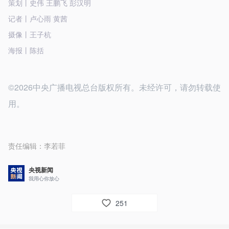
策划丨史伟 王鹏飞 彭汉明
记者丨卢心雨 黄茜
摄像丨王子杭
海报丨陈括
©2026中央广播电视总台版权所有。未经许可，请勿转载使
用。
责任编辑：
李若菲
央视新闻
我用心你放心
251