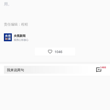
用。
责任编辑：
程程
央视新闻
我用心你放心
1046
1493
评论
1493
我来说两句
央视网友um8dbs
49
中美友谊地久天长！互利合作共赢未来！
5月14日 02:14
回复
央视新闻网友kilr3t
35