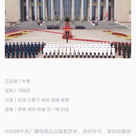
总监制丨申勇
监制丨冯旭宏
记者丨史伟 王鹏飞 姚瑶 陈曦 黄茜
摄像丨李铮 胡玮 程铖 范一鸣 刘岳
©2026中央广播电视总台版权所有。未经许可，请勿转载使