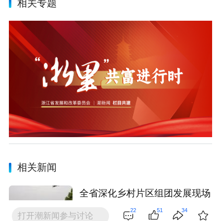
相关专题
相关新闻
全省深化乡村片区组团发展现场
会在奉化召开
22
51
34
打开潮新闻参与讨论