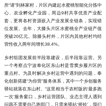
所“请”到林家村，片区内建起水蜜桃智能化分拣中
心、农业孵化产业园，周边9村共享优质产业配
套，更将各村资源嵌入产业发展全链条，实现错
位发展。去年，大滕头片区水蜜桃全产业链产值
突破20亿元。除滕头村外，片区内其他村村均经
营性收入两年间增长38.4%。
乡村组团发展前半段靠建设，后半段靠运营。另
一个考察点宁波奉化区东山村是雪窦乡履片区的
重点村。为及时解决乡村运营中遇到的问题，奉
化创新搭建“为你营”服务体系，其中一个乡创服务
驿站就落在东山村。“这里相当于农村版的‘最多跑
一次’服务窗口，乡村运营团队、业态主理人遇到
问题不需要自己跑部门，只需来驿站‘摇铃’，我们