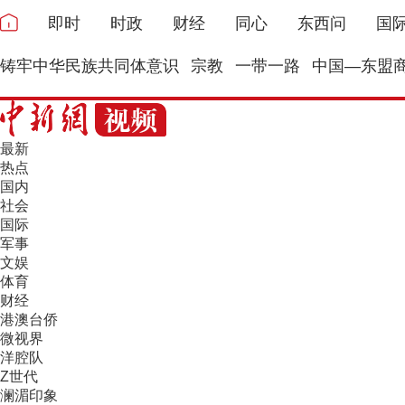
即时
时政
财经
同心
东西问
国
铸牢中华民族共同体意识
宗教
一带一路
中国—东盟
最新
热点
国内
社会
国际
军事
文娱
体育
财经
港澳台侨
微视界
洋腔队
Z世代
澜湄印象