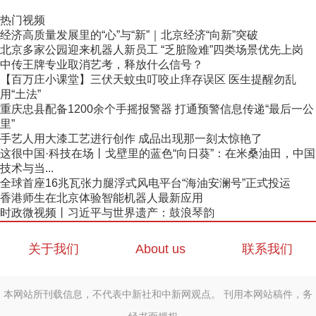
热门视频
经济高质量发展里的“心”与“新”｜北京经济“向新”突破
北京多家公园迎来机器人新员工 “乏脏险难”四类场景优先上岗
中传王牌专业取消艺考，释放什么信号？
【百万庄小课堂】三伏天蚊虫叮咬止痒存误区 医生提醒勿乱
用“土法”
重庆忠县配备1200余个手摇报警器 打通预警信息传递“最后一公
里”
手艺人用大漆工艺进行创作 成品出现那一刻太惊艳了
这很中国·科技在场丨戈壁里的蓝色“向日葵”：在米桑油田，中国
技术与当...
全球首座16兆瓦张力腿浮式风电平台“海油安澜号”正式投运
香港师生在北京体验智能机器人最新应用
时政微视频丨习近平与世界遗产：鼓浪琴韵
关于我们
About us
联系我们
本网站所刊载信息，不代表中新社和中新网观点。 刊用本网站稿件，务