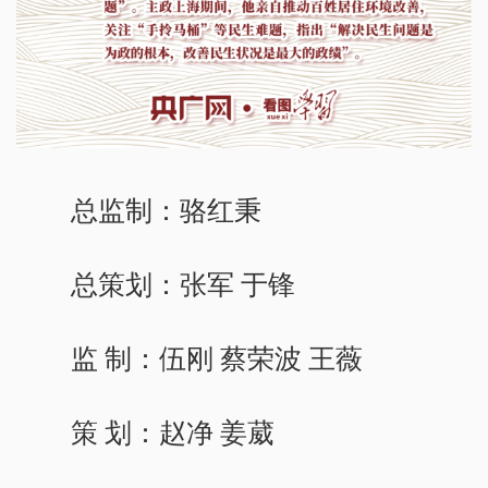
总监制：骆红秉
总策划：张军 于锋
监 制：伍刚 蔡荣波 王薇
策 划：赵净 姜葳