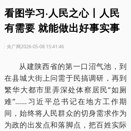
看图学习·人民之心丨人民
有需要 就能做出好事实事
源：央广网
2026-05-08 15:41:46
从建陕西省的第一口沼气池，到
在县城大街上问需于民搞调研，再到
繁华大都市里弄深处体察居民“如厕
难”……习近平总书记在地方工作期
间，始终将人民群众的切身需求作为
为政的出发点和落脚点，把百姓实际