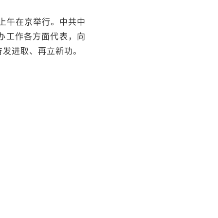
上午在京举行。中共中
办工作各方面代表，向
奋发进取、再立新功。
上讲话。
场响起热烈掌声。习近
告并发表重要讲话。习
一次庄严隆重、大气磅
步坚定了全面推进强国
任担当。