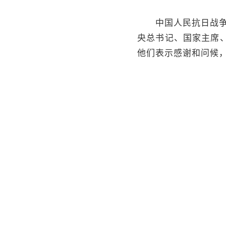
中国人民抗日战争暨
央总书记、国家主席
他们表示感谢和问候
中共中央政治局常委
17日上午，人民大
平等同大家亲切握手
日前，习近平主持召
近平强调，纪念中国
礴、震撼人心、激励
建设、民族复兴伟业