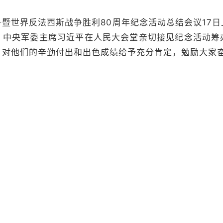
世界反法西斯战争胜利80周年纪念活动总结会议17日
、中央军委主席习近平在人民大会堂亲切接见纪念活动筹
，对他们的辛勤付出和出色成绩给予充分肯定，勉励大家
、纪念活动领导小组组长蔡奇参加接见并在总结会议
会堂北大厅气氛热烈。10时许，习近平等来到这里，全
，并合影留念。
开中央政治局常委会会议，专门听取纪念活动总结报
人民抗日战争暨世界反法西斯战争胜利80周年活动，是
奋进的抗战纪念盛典，进一步弘扬了伟大抗战精神，进一
的信念信心，进一步展示了推动构建人类命运共同体的责