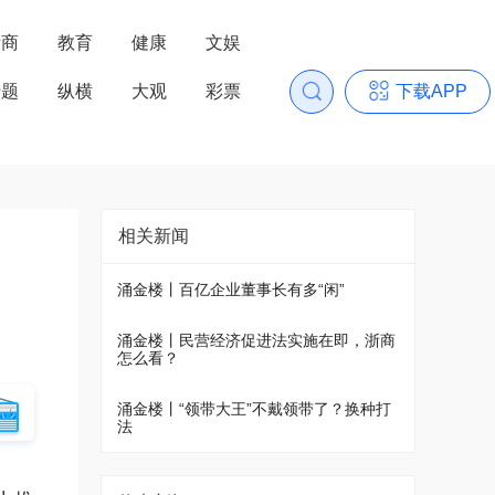
浙商
教育
健康
文娱
专题
纵横
大观
彩票
下载APP
相关新闻
涌金楼丨百亿企业董事长有多“闲”
涌金楼丨民营经济促进法实施在即，浙商
怎么看？
涌金楼丨“领带大王”不戴领带了？换种打
法