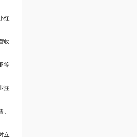
小红
总营收
亚等
业注
售、
对立