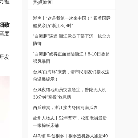
力推
热点新闻
潮声丨“这是我第一次来中国！” 跟着国际
细致
船员亲历“浙江8小时”
高度
“白海豚”逼近 浙江党员干部下沉一线全力
防御
“白海豚”或将正面登陆浙江！8-10日掀起
开发
强风暴雨
台风“白海豚”来袭，请市民朋友们接收这
份温馨提示！
台风夜锚地船员突发急症，普陀无人机
33分钟“空投”救急药
西瓜难卖，浙江接力纾困河南瓜农
处州人物志丨52年坚守，松阳老街最后
一家棕板床铺
AI乌镇 科创桐乡｜桐乡造机器人跑进40