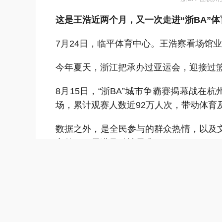
这是王浩近两个月，又一次走进
“浙BA”
7月24日，临平体育中心。王浩察看场馆
今年夏天，浙江把
承办过
亚运会，迎接过
8月15日，“浙BA”城市争霸赛揭幕战在杭
场，累计观赛人数近92万人次，带动体育
数据之外，是全民参与的群众热情，以及
之外，更需满足精神需求。
在1.8万名观众注视下打球，是许多草根
时间和金钱，来现场看一场业余比赛，蕴
鸣。
这些难得的体验，会让更多人走进场馆，