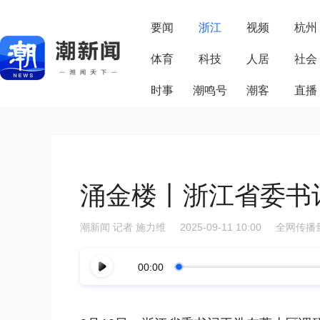
要闻
浙江
视频
杭州
体育
科技
人居
社会
时事
潮鸣号
潮客
直播
涌金楼丨浙江省委书
潮新闻
记者 施力维
2025-09-11 10:00
全网传播量
00:00