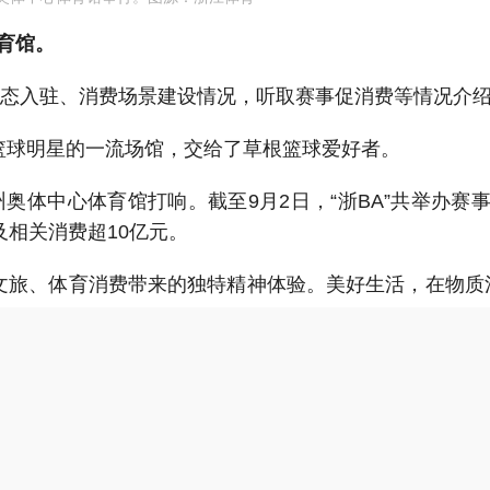
体育馆。
业态入驻、消费场景建设情况，听取赛事促消费等情况介
篮球明星的一流场馆，交给了草根篮球爱好者。
州奥体中心体育馆打响。截至9月2日，“浙BA”共举办赛事2
及相关消费超10亿元。
文旅、体育消费带来的独特精神体验。
美好生活，在物质
球员的人生第一次。
在忙碌的工作之余，成千上万球迷愿
含着浓浓的乡情。这也是普通人的英雄主义，在赛场内外
为文旅、赛事买单消费。