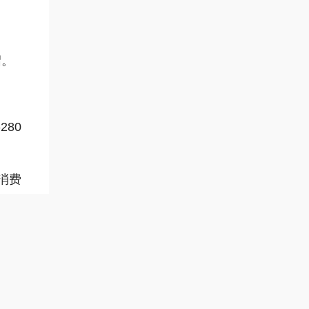
绍。
80
消费
意花
的共