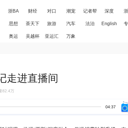
浙BA
财经
对口
潮宠
记者帮
深度
思想
茶天下
旅游
汽车
法治
English
奥运
吴越杯
亚运汇
万象
记走进直播间
82.4万
04:37