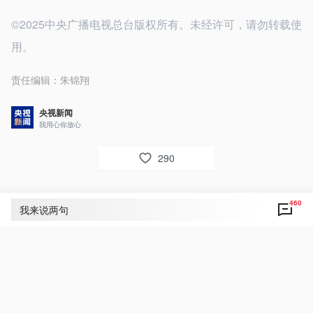
©2025中央广播电视总台版权所有。未经许可，请勿转载使
用。
责任编辑：
朱锦翔
央视新闻
我用心你放心
290
460
评论
460
我来说两句
央视网友um8dbs
22
好！致敬！点赞！
2025年7月15日 07:34
回复
21