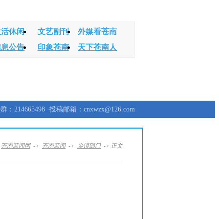
生活休闲
文艺副刊
外媒看苍南
信息公告
印象苍南
天下苍南人
群：214665498 ·投稿邮箱：cnxwzx@126.com
：
苍南新闻网
->
苍南新闻
->
乡镇部门
-> 正文