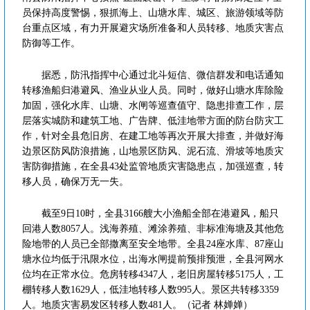
员保持高度警惕，狠抓海上、山塘水库、城区、旅游领域等防
台重点区域，有力开展避灾场所准备和人员转移、地质灾害点
防御等工作。
据悉，防汛指挥中心通过北斗短信、微信群发和电话通知
转移渔船归港避风、渔业从业人员。同时，做好山塘水库除险
加固，强化水库、山塘、水闸等巡查值守、隐患排查工作，层
层落实城防和建筑工地、广告牌、低洼地带方面的防台防灾工
作，针对全县危旧房、在建工地等再次开展大排查，并做好海
边景区防风防浪措施，山地景区防风、泥石流、滑坡等地质灾
害防御措施，在全县43处监管地质灾害隐患点，加强巡查，转
移人员，确保万无一失。
截至9日10时，全县3166艘大小渔船全部在港避风，船只
回港人数8057人。浅海养殖、滩涂养殖、非标准海塘及其他危
险地带的人员已全部撒离至安全地带。全县24座水库、87座山
塘水位均低于汛限水位，出海水闸提前预排预泄，全县河网水
位均在正常水位。危房转移4347人，老旧房屋转移5175人，工
棚转移人数1629人，低洼地转移人数995人。景区共转移3359
人。地质灾害易发区转移人数481人。（记者 林婵婵）