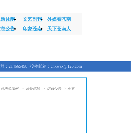
生活休闲
文艺副刊
外媒看苍南
信息公告
印象苍南
天下苍南人
群：214665498 ·投稿邮箱：cnxwzx@126.com
：
苍南新闻网
->
政务信息
->
信息公告
-> 正文